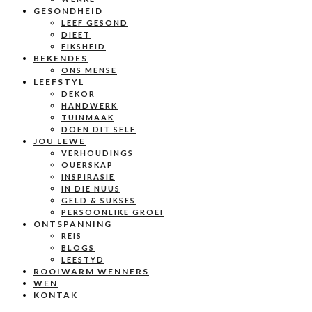
GESONDHEID
LEEF GESOND
DIEET
FIKSHEID
BEKENDES
ONS MENSE
LEEFSTYL
DEKOR
HANDWERK
TUINMAAK
DOEN DIT SELF
JOU LEWE
VERHOUDINGS
OUERSKAP
INSPIRASIE
IN DIE NUUS
GELD & SUKSES
PERSOONLIKE GROEI
ONTSPANNING
REIS
BLOGS
LEESTYD
ROOIWARM WENNERS
WEN
KONTAK