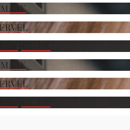
 MAAK
TERVEL
VAN JOU OË
 MAAK
TERVEL
VAN JOU OË