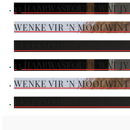
13 HAARWASFOUTE WAT JY
WENKE VIR ’N MOOI WIN
BEKLEMTOON DIE KLEUR 
13 HAARWASFOUTE WAT JY
WENKE VIR ’N MOOI WIN
BEKLEMTOON DIE KLEUR 