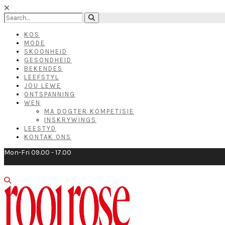
KOS
MODE
SKOONHEID
GESONDHEID
BEKENDES
LEEFSTYL
JOU LEWE
ONTSPANNING
WEN
MA DOGTER KOMPETISIE
INSKRYWINGS
LEESTYD
KONTAK ONS
Mon-Fri 09.00 - 17.00