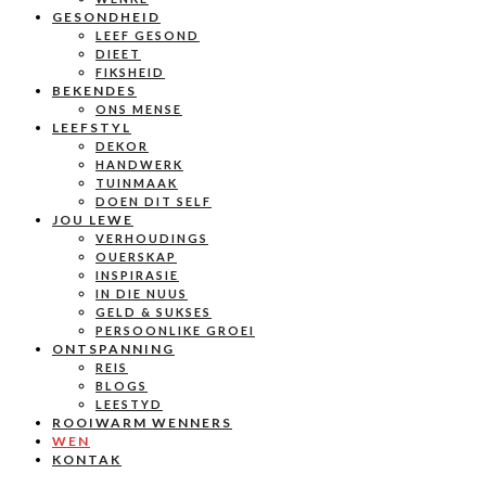
GESONDHEID
LEEF GESOND
DIEET
FIKSHEID
BEKENDES
ONS MENSE
LEEFSTYL
DEKOR
HANDWERK
TUINMAAK
DOEN DIT SELF
JOU LEWE
VERHOUDINGS
OUERSKAP
INSPIRASIE
IN DIE NUUS
GELD & SUKSES
PERSOONLIKE GROEI
ONTSPANNING
REIS
BLOGS
LEESTYD
ROOIWARM WENNERS
WEN
KONTAK