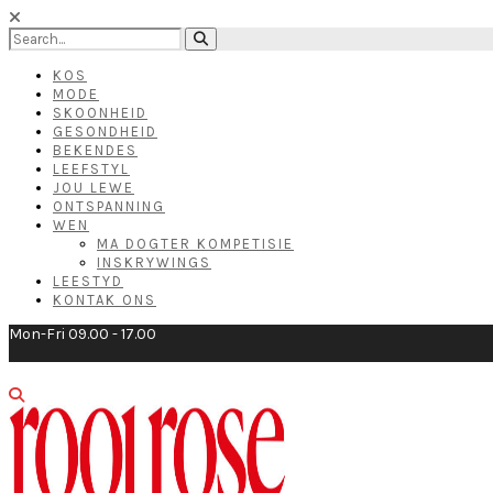
KOS
MODE
SKOONHEID
GESONDHEID
BEKENDES
LEEFSTYL
JOU LEWE
ONTSPANNING
WEN
MA DOGTER KOMPETISIE
INSKRYWINGS
LEESTYD
KONTAK ONS
Mon-Fri 09.00 - 17.00