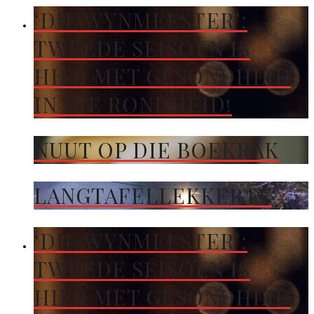
‘DIE WYNMEESTER’:
TWEEDE SEISOEN IS
HIER MET GESONDHEID
IN DIE RONDHEID!
NUUT OP DIE BOEKRAK
LANGTAFELLEKKERTE
‘DIE WYNMEESTER’:
TWEEDE SEISOEN IS
HIER MET GESONDHEID