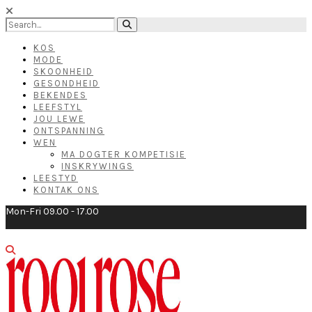
KOS
MODE
SKOONHEID
GESONDHEID
BEKENDES
LEEFSTYL
JOU LEWE
ONTSPANNING
WEN
MA DOGTER KOMPETISIE
INSKRYWINGS
LEESTYD
KONTAK ONS
Mon-Fri 09.00 - 17.00