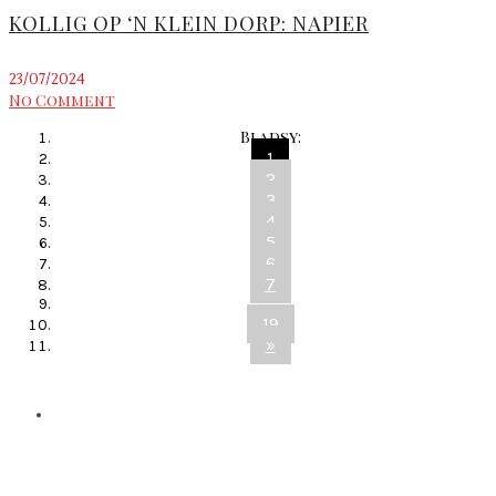
KOLLIG OP ‘N KLEIN DORP: NAPIER
23/07/2024
No Comment
Bladsy:
1
2
3
4
5
6
7
...
19
»