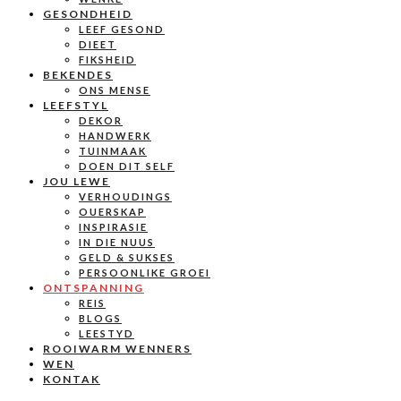
GESONDHEID
LEEF GESOND
DIEET
FIKSHEID
BEKENDES
ONS MENSE
LEEFSTYL
DEKOR
HANDWERK
TUINMAAK
DOEN DIT SELF
JOU LEWE
VERHOUDINGS
OUERSKAP
INSPIRASIE
IN DIE NUUS
GELD & SUKSES
PERSOONLIKE GROEI
ONTSPANNING
REIS
BLOGS
LEESTYD
ROOIWARM WENNERS
WEN
KONTAK