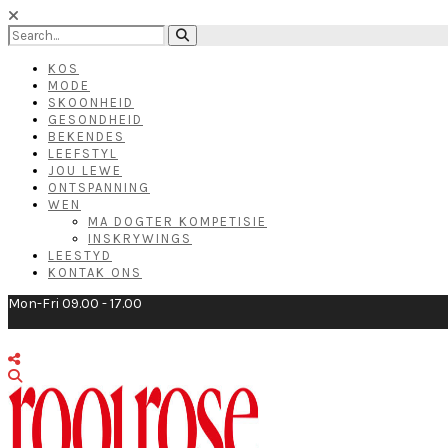
KOS
MODE
SKOONHEID
GESONDHEID
BEKENDES
LEEFSTYL
JOU LEWE
ONTSPANNING
WEN
MA DOGTER KOMPETISIE
INSKRYWINGS
LEESTYD
KONTAK ONS
Mon-Fri 09.00 - 17.00