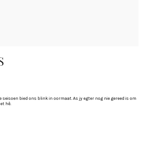
S
e seisoen bied ons blink in oormaat. As jy egter nog nie gereed is om
et hê.