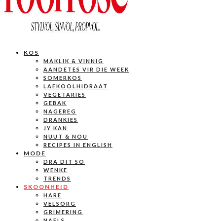
KOS
MAKLIK & VINNIG
AANDETES VIR DIE WEEK
SOMERKOS
LAEKOOLHIDRAAT
VEGETARIES
GEBAK
NAGEREG
DRANKIES
JY KAN
NUUT & NOU
RECIPES IN ENGLISH
MODE
DRA DIT SO
WENKE
TRENDS
SKOONHEID
HARE
VELSORG
GRIMERING
NAELS