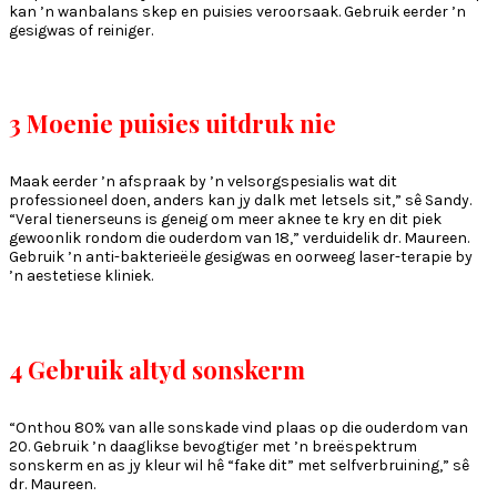
kan ’n wanbalans skep en puisies veroorsaak. Gebruik eerder ’n
gesigwas of reiniger.
3 Moenie puisies uitdruk nie
Maak eerder ’n afspraak by ’n velsorgspesialis wat dit
professioneel doen, anders kan jy dalk met letsels sit,” sê Sandy.
“Veral tienerseuns is geneig om meer aknee te kry en dit piek
gewoonlik rondom die ouderdom van 18,” verduidelik dr. Maureen.
Gebruik ’n anti-bakterieële gesigwas en oorweeg laser-terapie by
’n aestetiese kliniek.
4 Gebruik altyd sonskerm
“Onthou 80% van alle sonskade vind plaas op die ouderdom van
20. Gebruik ’n daaglikse bevogtiger met ’n breëspektrum
sonskerm en as jy kleur wil hê “fake dit” met selfverbruining,” sê
dr. Maureen.