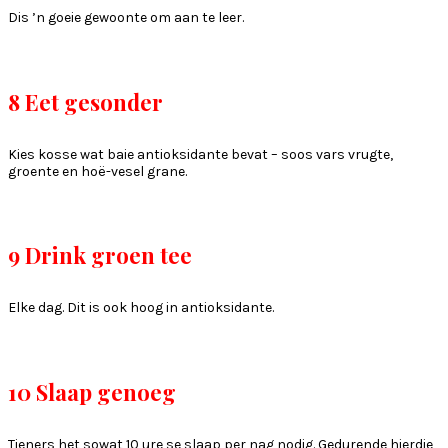
Dis ’n goeie gewoonte om aan te leer.
8 Eet gesonder
Kies kosse wat baie antioksidante bevat – soos vars vrugte,
groente en hoë-vesel grane.
9 Drink groen tee
Elke dag. Dit is ook hoog in antioksidante.
10 Slaap genoeg
Tieners het sowat 10 ure se slaap per nag nodig. Gedurende hierdie