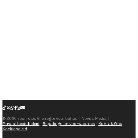
© 2026 rooi rose. Alle regte voorbehou. | Novus Media |
Privaatheidsbeleid
|
Bepalings en voorwaardes
|
Kontak Ons
|
Koekiebeleid