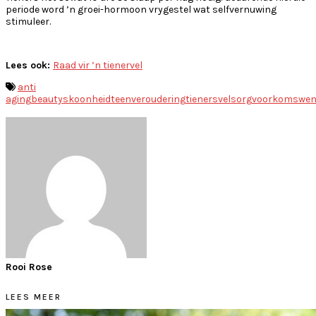
periode word ’n groei-hormoon vrygestel wat selfvernuwing
stimuleer.
Lees ook:
Raad vir ’n tienervel
anti
aging
beauty
skoonheid
teenveroudering
tieners
velsorg
voorkoms
wen
Rooi Rose
LEES MEER