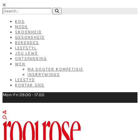
KOS
MODE
SKOONHEID
GESONDHEID
BEKENDES
LEEFSTYL
JOU LEWE
ONTSPANNING
WEN
MA DOGTER KOMPETISIE
INSKRYWINGS
LEESTYD
KONTAK ONS
Mon-Fri 09.00 - 17.00