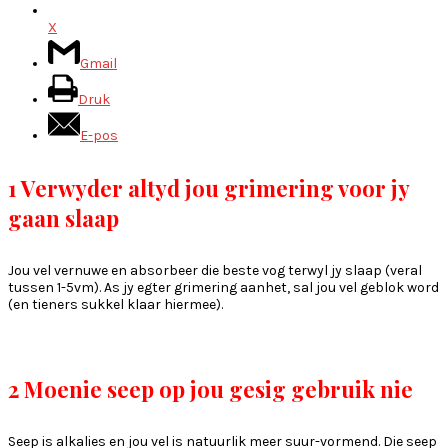
X
Gmail
Druk
E-pos
1 Verwyder altyd jou grimering voor jy
gaan slaap
Jou vel vernuwe en absorbeer die beste vog terwyl jy slaap (veral
tussen 1-5vm). As jy egter grimering aanhet, sal jou vel geblok word
(en tieners sukkel klaar hiermee).
2 Moenie seep op jou gesig gebruik nie
Seep is alkalies en jou vel is natuurlik meer suur-vormend. Die seep