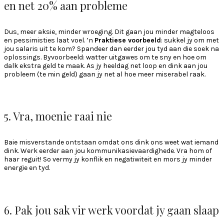
en net 20% aan probleme
Dus, meer aksie, minder wroeging. Dit gaan jou minder magteloos
en pessimisties laat voel. ’n
Praktiese voorbeeld
: sukkel jy om met
jou salaris uit te kom? Spandeer dan eerder jou tyd aan die soek na
oplossings. Byvoorbeeld: watter uitgawes om te sny en hoe om
dalk ekstra geld te maak. As jy heeldag net loop en dink aan jou
probleem (te min geld) gaan jy net al hoe meer miserabel raak.
5. Vra, moenie raai nie
Baie misverstande ontstaan omdat ons dink ons weet wat iemand
dink. Werk eerder aan jou kommunikasievaardighede. Vra hom of
haar reguit! So vermy jy konflik en negatiwiteit en mors jy minder
energie en tyd.
6. Pak jou sak vir werk voordat jy gaan slaap