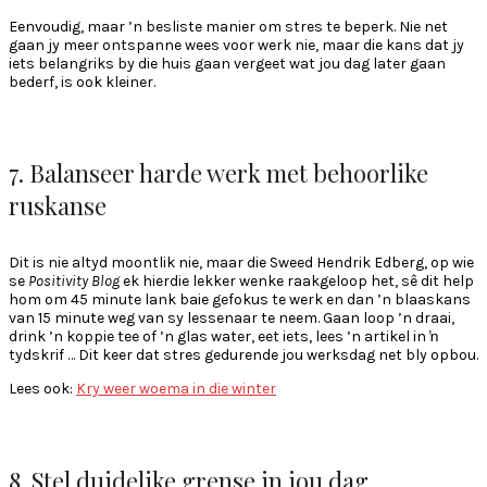
Eenvoudig, maar ’n besliste manier om stres te beperk. Nie net
gaan jy meer ontspanne wees voor werk nie, maar die kans dat jy
iets belangriks by die huis gaan vergeet wat jou dag later gaan
bederf, is ook kleiner.
7. Balanseer harde werk met behoorlike
ruskanse
Dit is nie altyd moontlik nie, maar die Sweed Hendrik Edberg, op wie
se
Positivity Blog
ek hierdie lekker wenke raakgeloop het, sê dit help
hom om 45 minute lank baie gefokus te werk en dan ’n blaaskans
van 15 minute weg van sy lessenaar te neem. Gaan loop ’n draai,
drink ’n koppie tee of ’n glas water, eet iets, lees ’n artikel in ŉ
tydskrif … Dit keer dat stres gedurende jou werksdag net bly opbou.
Lees ook:
Kry weer woema in die winter
8. Stel duidelike grense in jou dag