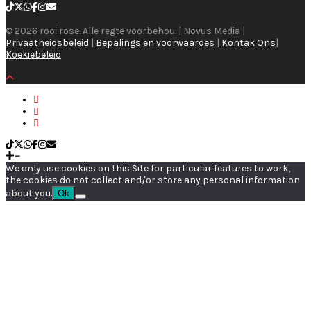
© 2026 rooi rose. Alle regte voorbehou. | Novus Media |
Privaatheidsbeleid
|
Bepalings en voorwaardes
|
Kontak Ons
|
Koekiebeleid
We only use cookies on this Site for particular features to work,
the cookies do not collect and/or store any personal information
about you.
Ok