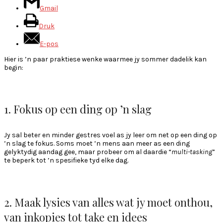
Gmail
Druk
E-pos
Hier is ’n paar praktiese wenke waarmee jy sommer dadelik kan
begin:
1. Fokus op een ding op ’n slag
Jy sal beter en minder gestres voel as jy leer om net op een ding op
’n slag te fokus. Soms moet ’n mens aan meer as een ding
gelyktydig aandag gee, maar probeer om al daardie “
multi-tasking
”
te beperk tot ’n spesifieke tyd elke dag.
2. Maak lysies van alles wat jy moet onthou,
van inkopies tot take en idees