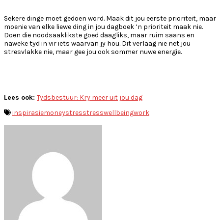
Sekere dinge moet gedoen word. Maak dit jou eerste prioriteit, maar
moenie van elke liewe ding in jou dagboek ’n prioriteit maak nie.
Doen die noodsaaklikste goed daagliks, maar ruim saans en
naweke tyd in vir iets waarvan jy hou. Dit verlaag nie net jou
stresvlakke nie, maar gee jou ook sommer nuwe energie.
Lees ook:
Tydsbestuur: Kry meer uit jou dag
inspirasie
money
stres
stress
wellbeing
work