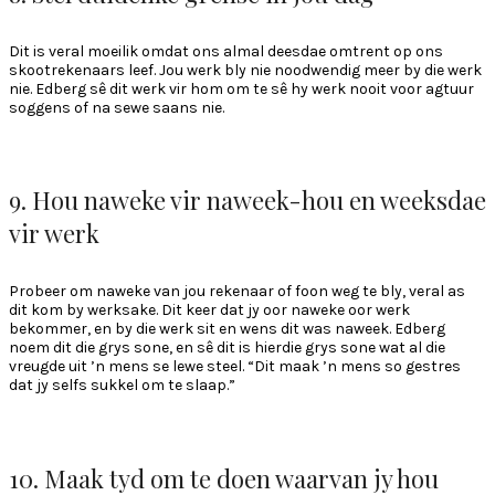
Dit is veral moeilik omdat ons almal deesdae omtrent op ons
skootrekenaars leef. Jou werk bly nie noodwendig meer by die werk
nie. Edberg sê dit werk vir hom om te sê hy werk nooit voor agtuur
soggens of na sewe saans nie.
9. Hou naweke vir naweek-hou en weeksdae
vir werk
Probeer om naweke van jou rekenaar of foon weg te bly, veral as
dit kom by werksake. Dit keer dat jy oor naweke oor werk
bekommer, en by die werk sit en wens dit was naweek. Edberg
noem dit die grys sone, en sê dit is hierdie grys sone wat al die
vreugde uit ’n mens se lewe steel. “Dit maak ’n mens so gestres
dat jy selfs sukkel om te slaap.”
10. Maak tyd om te doen waarvan jy hou