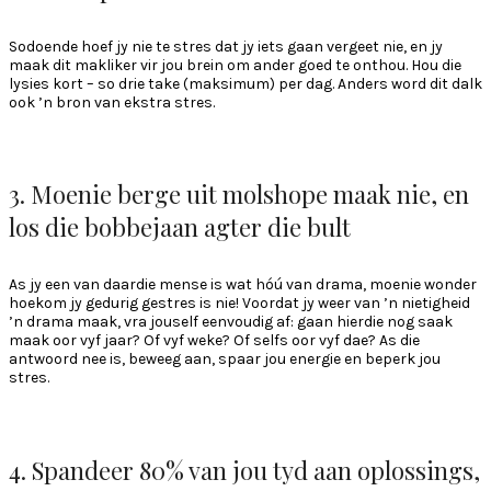
Sodoende hoef jy nie te stres dat jy iets gaan vergeet nie, en jy
maak dit makliker vir jou brein om ander goed te onthou. Hou die
lysies kort – so drie take (maksimum) per dag. Anders word dit dalk
ook ’n bron van ekstra stres.
3. Moenie berge uit molshope maak nie, en
los die bobbejaan agter die bult
As jy een van daardie mense is wat hóú van drama, moenie wonder
hoekom jy gedurig gestres is nie! Voordat jy weer van ’n nietigheid
’n drama maak, vra jouself eenvoudig af: gaan hierdie nog saak
maak oor vyf jaar? Of vyf weke? Of selfs oor vyf dae? As die
antwoord nee is, beweeg aan, spaar jou energie en beperk jou
stres.
4. Spandeer 80% van jou tyd aan oplossings,