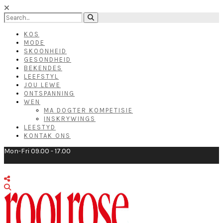
KOS
MODE
SKOONHEID
GESONDHEID
BEKENDES
LEEFSTYL
JOU LEWE
ONTSPANNING
WEN
MA DOGTER KOMPETISIE
INSKRYWINGS
LEESTYD
KONTAK ONS
Mon-Fri 09.00 - 17.00