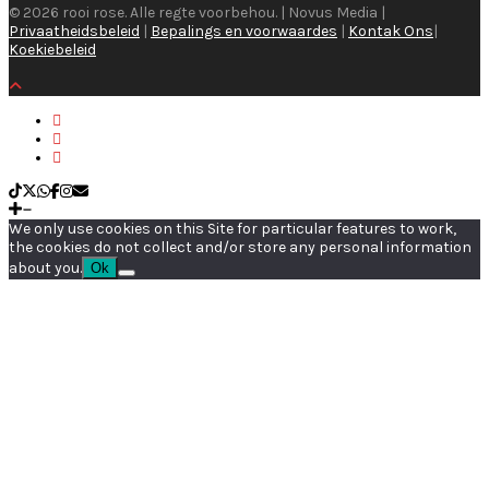
© 2026 rooi rose. Alle regte voorbehou. | Novus Media |
Privaatheidsbeleid
|
Bepalings en voorwaardes
|
Kontak Ons
|
Koekiebeleid
We only use cookies on this Site for particular features to work,
the cookies do not collect and/or store any personal information
about you.
Ok