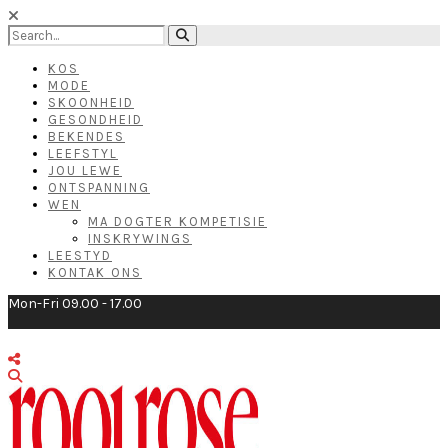
KOS
MODE
SKOONHEID
GESONDHEID
BEKENDES
LEEFSTYL
JOU LEWE
ONTSPANNING
WEN
MA DOGTER KOMPETISIE
INSKRYWINGS
LEESTYD
KONTAK ONS
Mon-Fri 09.00 - 17.00