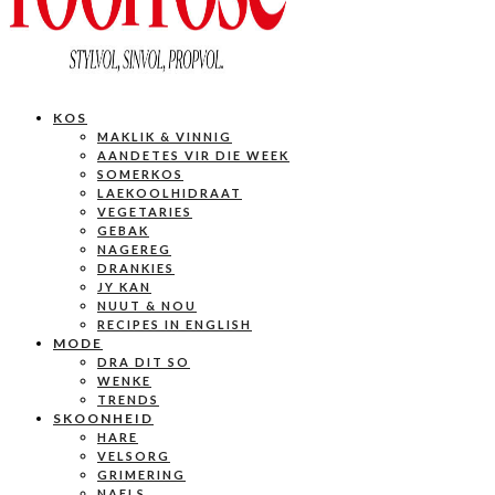
KOS
MAKLIK & VINNIG
AANDETES VIR DIE WEEK
SOMERKOS
LAEKOOLHIDRAAT
VEGETARIES
GEBAK
NAGEREG
DRANKIES
JY KAN
NUUT & NOU
RECIPES IN ENGLISH
MODE
DRA DIT SO
WENKE
TRENDS
SKOONHEID
HARE
VELSORG
GRIMERING
NAELS