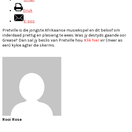
Druk
E-pos
Pretville is die jongste Afrikaanse musiekspel en dit beloof om
inderdaad prettig en plesierig te wees. Was jy destyds gaande oor
Grease? Dan sal jy beslis van Pretville hou.
Klik hier
vir (meer as
een) kykie agter die skerms.
Rooi Rose