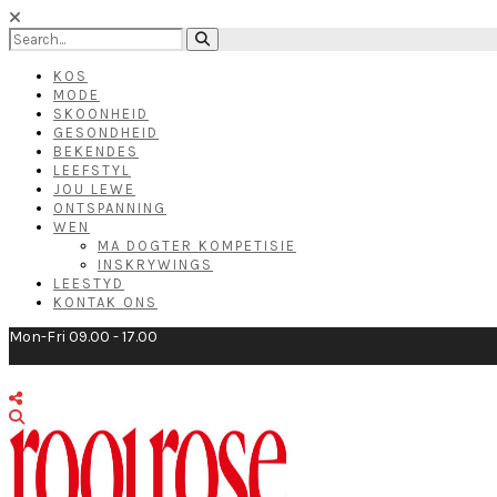
KOS
MODE
SKOONHEID
GESONDHEID
BEKENDES
LEEFSTYL
JOU LEWE
ONTSPANNING
WEN
MA DOGTER KOMPETISIE
INSKRYWINGS
LEESTYD
KONTAK ONS
Mon-Fri 09.00 - 17.00