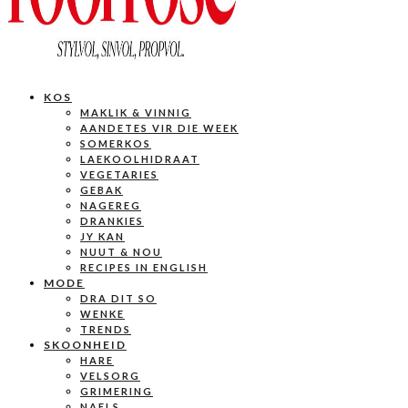
KOS
MAKLIK & VINNIG
AANDETES VIR DIE WEEK
SOMERKOS
LAEKOOLHIDRAAT
VEGETARIES
GEBAK
NAGEREG
DRANKIES
JY KAN
NUUT & NOU
RECIPES IN ENGLISH
MODE
DRA DIT SO
WENKE
TRENDS
SKOONHEID
HARE
VELSORG
GRIMERING
NAELS