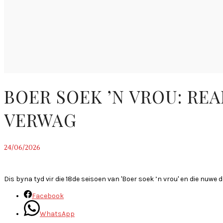
BOER SOEK ’N VROU: REA
VERWAG
24/06/2026
~
Dis byna tyd vir die 18de seisoen van 'Boer soek ’n vrou' en die nu
Facebook
WhatsApp