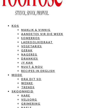
KOS
MAKLIK & VINNIG
AANDETES VIR DIE WEEK
SOMERKOS
LAEKOOLHIDRAAT
VEGETARIES
GEBAK
NAGEREG
DRANKIES
JY KAN
NUUT & NOU
RECIPES IN ENGLISH
MODE
DRA DIT SO
WENKE
TRENDS
SKOONHEID
HARE
VELSORG
GRIMERING
NAELS