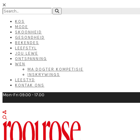
KOS
MODE
SKOONHEID
GESONDHEID
BEKENDES
LEEFSTYL
JOU LEWE
ONTSPANNING
WEN
MA DOGTER KOMPETISIE
INSKRYWINGS
LEESTYD
KONTAK ONS
Mon-Fri 09.00 - 17.00