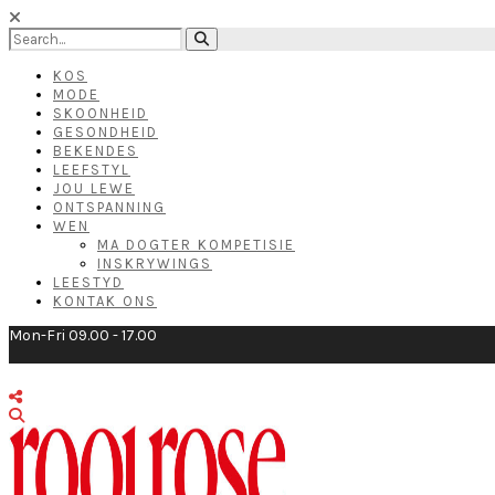
KOS
MODE
SKOONHEID
GESONDHEID
BEKENDES
LEEFSTYL
JOU LEWE
ONTSPANNING
WEN
MA DOGTER KOMPETISIE
INSKRYWINGS
LEESTYD
KONTAK ONS
Mon-Fri 09.00 - 17.00