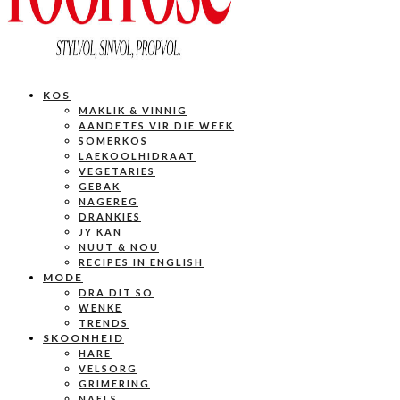
KOS
MAKLIK & VINNIG
AANDETES VIR DIE WEEK
SOMERKOS
LAEKOOLHIDRAAT
VEGETARIES
GEBAK
NAGEREG
DRANKIES
JY KAN
NUUT & NOU
RECIPES IN ENGLISH
MODE
DRA DIT SO
WENKE
TRENDS
SKOONHEID
HARE
VELSORG
GRIMERING
NAELS