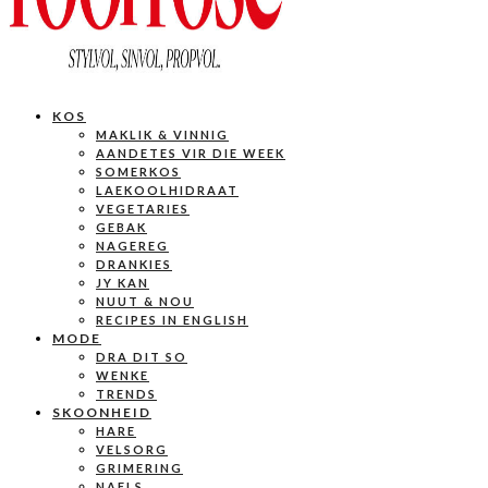
KOS
MAKLIK & VINNIG
AANDETES VIR DIE WEEK
SOMERKOS
LAEKOOLHIDRAAT
VEGETARIES
GEBAK
NAGEREG
DRANKIES
JY KAN
NUUT & NOU
RECIPES IN ENGLISH
MODE
DRA DIT SO
WENKE
TRENDS
SKOONHEID
HARE
VELSORG
GRIMERING
NAELS