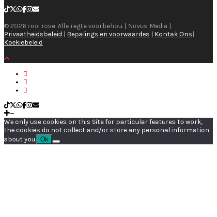
© 2026 rooi rose. Alle regte voorbehou. | Novus Media |
Privaatheidsbeleid
|
Bepalings en voorwaardes
|
Kontak Ons
|
Koekiebeleid
We only use cookies on this Site for particular features to work,
the cookies do not collect and/or store any personal information
about you.
Ok