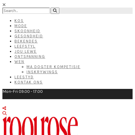
KOS
MODE
SKOONHEID
GESONDHEID
BEKENDES
LEEFSTYL
JOU LEWE
ONTSPANNING
WEN
MA DOGTER KOMPETISIE
INSKRYWINGS
LEESTYD
KONTAK ONS
Mon-Fri 09.00 - 17.00