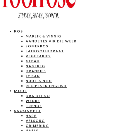
KOS
MAKLIK & VINNIG
AANDETES VIR DIE WEEK
SOMERKOS
LAEKOOLHIDRAAT
VEGETARIES
GEBAK
NAGEREG
DRANKIES
JY KAN
NUUT & NOU
RECIPES IN ENGLISH
MODE
DRA DIT SO
WENKE
TRENDS
SKOONHEID
HARE
VELSORG
GRIMERING
NAELS