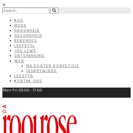
KOS
MODE
SKOONHEID
GESONDHEID
BEKENDES
LEEFSTYL
JOU LEWE
ONTSPANNING
WEN
MA DOGTER KOMPETISIE
INSKRYWINGS
LEESTYD
KONTAK ONS
Mon-Fri 09.00 - 17.00