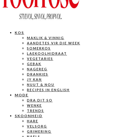
KOS
MAKLIK & VINNIG
AANDETES VIR DIE WEEK
SOMERKOS
LAEKOOLHIDRAAT
VEGETARIES
GEBAK
NAGEREG
DRANKIES
JY KAN
NUUT & NOU
RECIPES IN ENGLISH
MODE
DRA DIT SO
WENKE
TRENDS
SKOONHEID
HARE
VELSORG
GRIMERING
NAELS