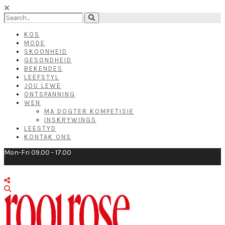
KOS
MODE
SKOONHEID
GESONDHEID
BEKENDES
LEEFSTYL
JOU LEWE
ONTSPANNING
WEN
MA DOGTER KOMPETISIE
INSKRYWINGS
LEESTYD
KONTAK ONS
Mon-Fri 09.00 - 17.00