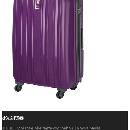
© 2026 rooi rose. Alle regte voorbehou. | Novus Media |