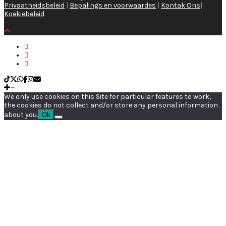
Privaatheidsbeleid
|
Bepalings en voorwaardes
|
Kontak Ons
|
Koekiebeleid
We only use cookies on this Site for particular features to work,
the cookies do not collect and/or store any personal information
about you.
Ok