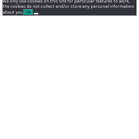
We only use cookies on this Site for particular features to work,
the cookies do not collect and/or store any personal information
about you.
Ok