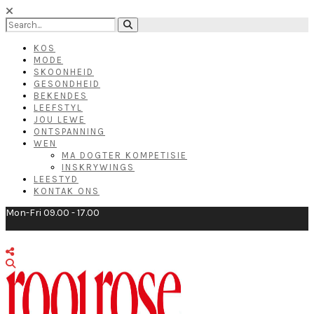
KOS
MODE
SKOONHEID
GESONDHEID
BEKENDES
LEEFSTYL
JOU LEWE
ONTSPANNING
WEN
MA DOGTER KOMPETISIE
INSKRYWINGS
LEESTYD
KONTAK ONS
Mon-Fri 09.00 - 17.00