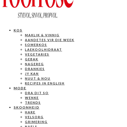
KOS
MAKLIK & VINNIG
AANDETES VIR DIE WEEK
SOMERKOS
LAEKOOLHIDRAAT
VEGETARIES
GEBAK
NAGEREG
DRANKIES
JY KAN
NUUT & NOU
RECIPES IN ENGLISH
MODE
DRA DIT SO
WENKE
TRENDS
SKOONHEID
HARE
VELSORG
GRIMERING
NAELS