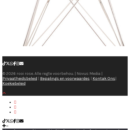
© 2026 rooi rose. Alle regte voorbehou. | Novus Media |
Privaatheidsbeleid
|
Bepalings en voorwaardes
|
Kontak Ons
|
Koekiebeleid