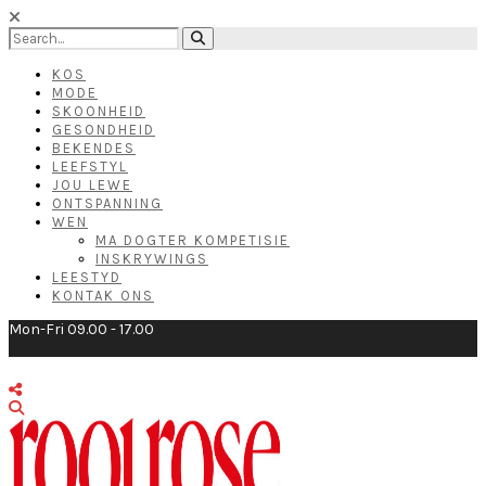
KOS
MODE
SKOONHEID
GESONDHEID
BEKENDES
LEEFSTYL
JOU LEWE
ONTSPANNING
WEN
MA DOGTER KOMPETISIE
INSKRYWINGS
LEESTYD
KONTAK ONS
Mon-Fri 09.00 - 17.00