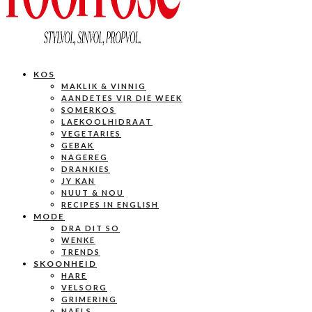
KOS
MAKLIK & VINNIG
AANDETES VIR DIE WEEK
SOMERKOS
LAEKOOLHIDRAAT
VEGETARIES
GEBAK
NAGEREG
DRANKIES
JY KAN
NUUT & NOU
RECIPES IN ENGLISH
MODE
DRA DIT SO
WENKE
TRENDS
SKOONHEID
HARE
VELSORG
GRIMERING
NAELS