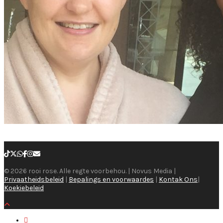
© 2026 rooi rose. Alle regte voorbehou. | Novus Media |
Privaatheidsbeleid
|
Bepalings en voorwaardes
|
Kontak Ons
|
Koekiebeleid