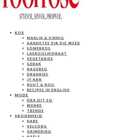
KOS
MAKLIK & VINNIG
AANDETES VIR DIE WEEK
SOMERKOS
LAEKOOLHIDRAAT
VEGETARIES
GEBAK
NAGEREG
DRANKIES
JY KAN
NUUT & NOU
RECIPES IN ENGLISH
MODE
DRA DIT SO
WENKE
TRENDS
SKOONHEID
HARE
VELSORG
GRIMERING
NAELS