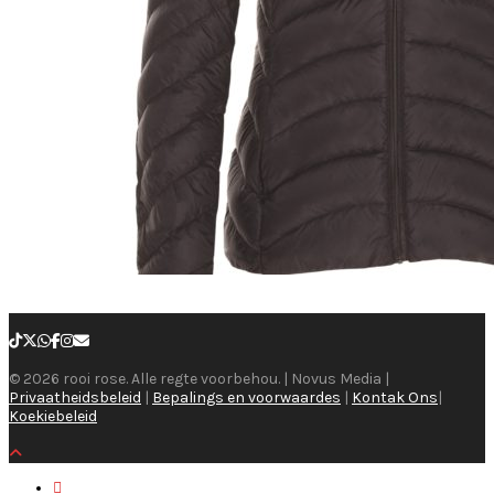
© 2026 rooi rose. Alle regte voorbehou. | Novus Media |
Privaatheidsbeleid
|
Bepalings en voorwaardes
|
Kontak Ons
|
Koekiebeleid