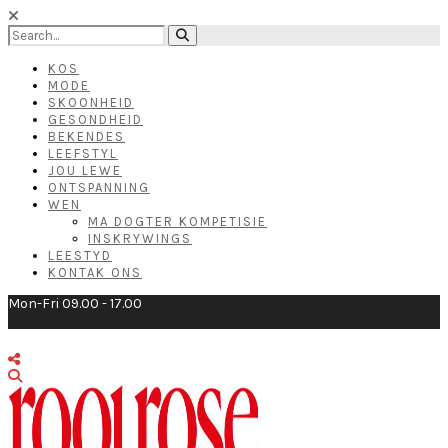
KOS
MODE
SKOONHEID
GESONDHEID
BEKENDES
LEEFSTYL
JOU LEWE
ONTSPANNING
WEN
MA DOGTER KOMPETISIE
INSKRYWINGS
LEESTYD
KONTAK ONS
Mon-Fri 09.00 - 17.00