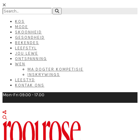
KOS
MODE
SKOONHEID
GESONDHEID
BEKENDES
LEEFSTYL
JOU LEWE
ONTSPANNING
WEN
MA DOGTER KOMPETISIE
INSKRYWINGS
LEESTYD
KONTAK ONS
Mon-Fri 09.00 - 17.00