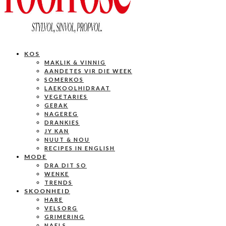
KOS
MAKLIK & VINNIG
AANDETES VIR DIE WEEK
SOMERKOS
LAEKOOLHIDRAAT
VEGETARIES
GEBAK
NAGEREG
DRANKIES
JY KAN
NUUT & NOU
RECIPES IN ENGLISH
MODE
DRA DIT SO
WENKE
TRENDS
SKOONHEID
HARE
VELSORG
GRIMERING
NAELS