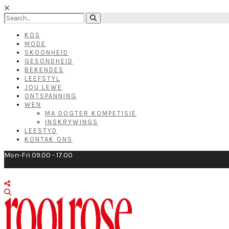
KOS
MODE
SKOONHEID
GESONDHEID
BEKENDES
LEEFSTYL
JOU LEWE
ONTSPANNING
WEN
MA DOGTER KOMPETISIE
INSKRYWINGS
LEESTYD
KONTAK ONS
Mon-Fri 09.00 - 17.00