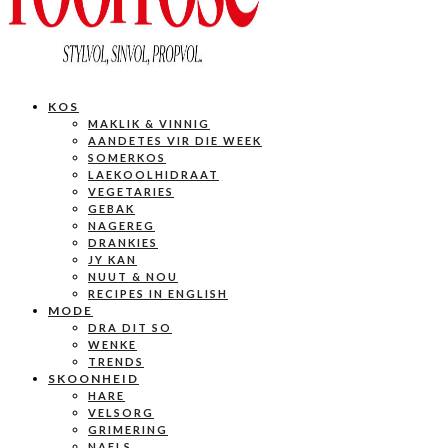
KOS
MAKLIK & VINNIG
AANDETES VIR DIE WEEK
SOMERKOS
LAEKOOLHIDRAAT
VEGETARIES
GEBAK
NAGEREG
DRANKIES
JY KAN
NUUT & NOU
RECIPES IN ENGLISH
MODE
DRA DIT SO
WENKE
TRENDS
SKOONHEID
HARE
VELSORG
GRIMERING
NAELS