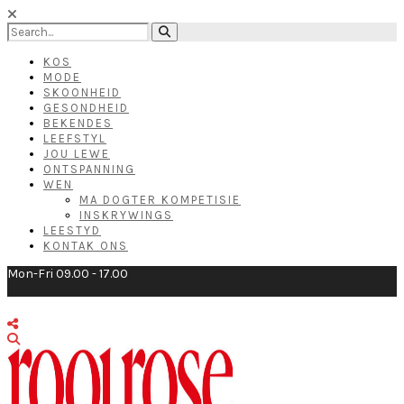
KOS
MODE
SKOONHEID
GESONDHEID
BEKENDES
LEEFSTYL
JOU LEWE
ONTSPANNING
WEN
MA DOGTER KOMPETISIE
INSKRYWINGS
LEESTYD
KONTAK ONS
Mon-Fri 09.00 - 17.00