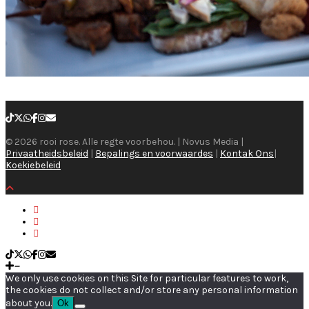
© 2026 rooi rose. Alle regte voorbehou. | Novus Media |
Privaatheidsbeleid
|
Bepalings en voorwaardes
|
Kontak Ons
|
Koekiebeleid
We only use cookies on this Site for particular features to work,
the cookies do not collect and/or store any personal information
about you.
Ok