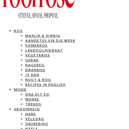
KOS
MAKLIK & VINNIG
AANDETES VIR DIE WEEK
SOMERKOS
LAEKOOLHIDRAAT
VEGETARIES
GEBAK
NAGEREG
DRANKIES
JY KAN
NUUT & NOU
RECIPES IN ENGLISH
MODE
DRA DIT SO
WENKE
TRENDS
SKOONHEID
HARE
VELSORG
GRIMERING
NAELS