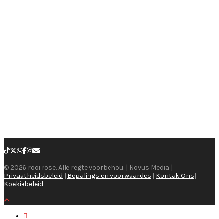
© 2026 rooi rose. Alle regte voorbehou. | Novus Media |
Privaatheidsbeleid
|
Bepalings en voorwaardes
|
Kontak Ons
|
Koekiebeleid