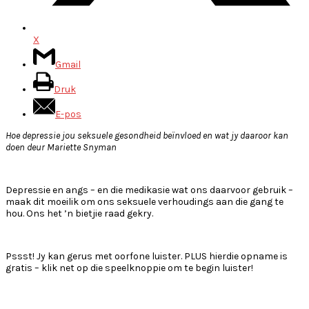
X
Gmail
Druk
E-pos
Hoe depressie jou seksuele gesondheid beïnvloed en wat jy daaroor kan
doen deur Mariette Snyman
Depressie en angs – en die medikasie wat ons daarvoor gebruik –
maak dit moeilik om ons seksuele verhoudings aan die gang te
hou. Ons het ’n bietjie raad gekry.
Pssst! Jy kan gerus met oorfone luister. PLUS hierdie opname is
gratis – klik net op die speelknoppie om te begin luister!