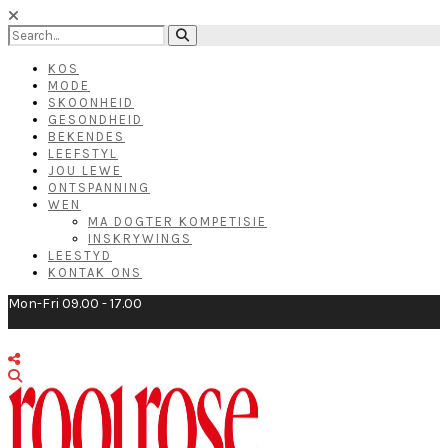
KOS
MODE
SKOONHEID
GESONDHEID
BEKENDES
LEEFSTYL
JOU LEWE
ONTSPANNING
WEN
MA DOGTER KOMPETISIE
INSKRYWINGS
LEESTYD
KONTAK ONS
Mon-Fri 09.00 - 17.00