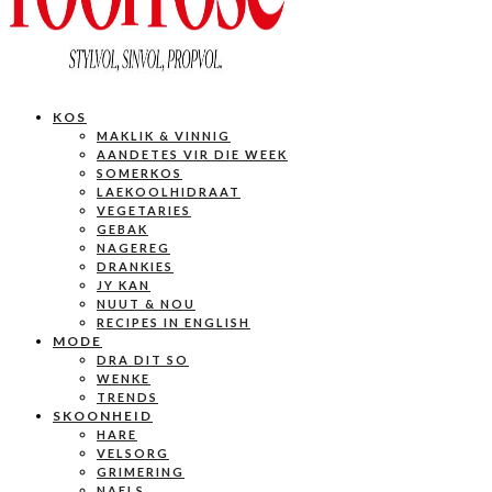
KOS
MAKLIK & VINNIG
AANDETES VIR DIE WEEK
SOMERKOS
LAEKOOLHIDRAAT
VEGETARIES
GEBAK
NAGEREG
DRANKIES
JY KAN
NUUT & NOU
RECIPES IN ENGLISH
MODE
DRA DIT SO
WENKE
TRENDS
SKOONHEID
HARE
VELSORG
GRIMERING
NAELS