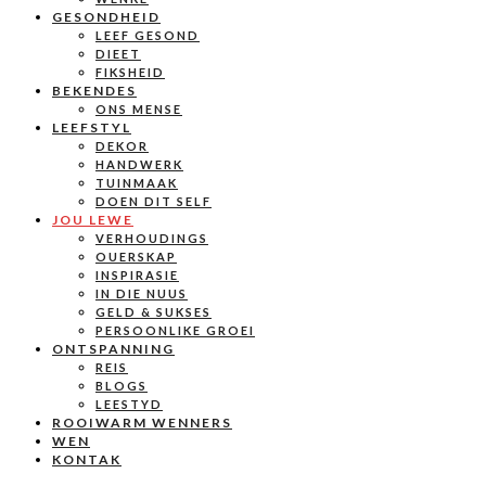
GESONDHEID
LEEF GESOND
DIEET
FIKSHEID
BEKENDES
ONS MENSE
LEEFSTYL
DEKOR
HANDWERK
TUINMAAK
DOEN DIT SELF
JOU LEWE
VERHOUDINGS
OUERSKAP
INSPIRASIE
IN DIE NUUS
GELD & SUKSES
PERSOONLIKE GROEI
ONTSPANNING
REIS
BLOGS
LEESTYD
ROOIWARM WENNERS
WEN
KONTAK