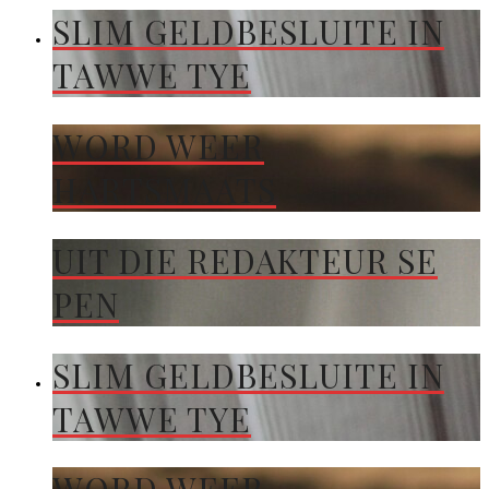
SLIM GELDBESLUITE IN
TAWWE TYE
WORD WEER
HARTSMAATS
UIT DIE REDAKTEUR SE
PEN
SLIM GELDBESLUITE IN
TAWWE TYE