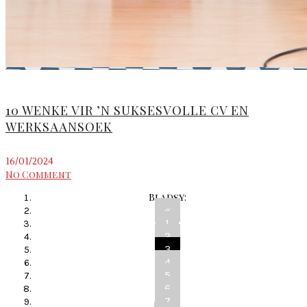
10 WENKE VIR ’N SUKSESVOLLE CV EN
WERKSAANSOEK
16/01/2024
No Comment
Bladsy:
«
1
2
3
4
5
6
7