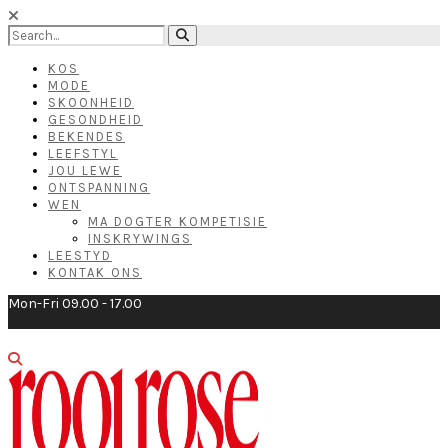
KOS
MODE
SKOONHEID
GESONDHEID
BEKENDES
LEEFSTYL
JOU LEWE
ONTSPANNING
WEN
MA DOGTER KOMPETISIE
INSKRYWINGS
LEESTYD
KONTAK ONS
Mon-Fri 09.00 - 17.00