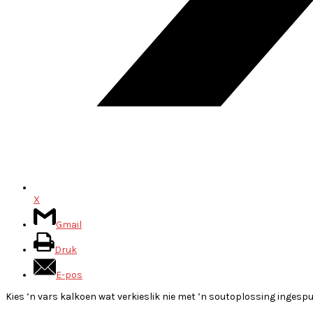
X
Gmail
Druk
E-pos
Kies ’n vars kalkoen wat verkieslik nie met ’n soutoplossing ingespuit