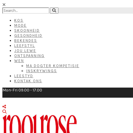
KOS
MODE
SKOONHEID
GESONDHEID
BEKENDES
LEEFSTYL
JOU LEWE
ONTSPANNING
WEN
MA DOGTER KOMPETISIE
INSKRYWINGS
LEESTYD
KONTAK ONS
Mon-Fri 09.00 - 17.00