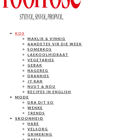
KOS
MAKLIK & VINNIG
AANDETES VIR DIE WEEK
SOMERKOS
LAEKOOLHIDRAAT
VEGETARIES
GEBAK
NAGEREG
DRANKIES
JY KAN
NUUT & NOU
RECIPES IN ENGLISH
MODE
DRA DIT SO
WENKE
TRENDS
SKOONHEID
HARE
VELSORG
GRIMERING
NAELS