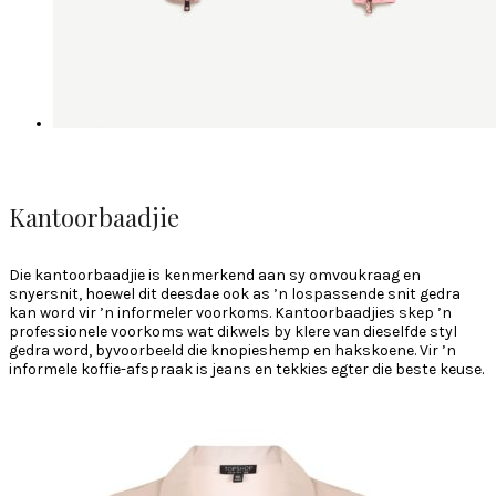
Kantoorbaadjie
Die kantoorbaadjie is kenmerkend aan sy omvoukraag en
snyersnit, hoewel dit deesdae ook as ’n lospassende snit gedra
kan word vir ’n informeler voorkoms. Kantoorbaadjies skep ’n
professionele voorkoms wat dikwels by klere van dieselfde styl
gedra word, byvoorbeeld die knopieshemp en hakskoene. Vir ’n
informele koffie-afspraak is jeans en tekkies egter die beste keuse.