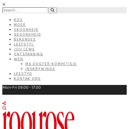
KOS
MODE
SKOONHEID
GESONDHEID
BEKENDES
LEEFSTYL
JOU LEWE
ONTSPANNING
WEN
MA DOGTER KOMPETISIE
INSKRYWINGS
LEESTYD
KONTAK ONS
Mon-Fri 09.00 - 17.00