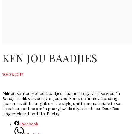
KEN JOU BAADJIES
30/05/2017
~
Militêr, kantoor- of pofbaadjies, daar is ’n styl vir elke vrou. ’n
Baadjie is dikwels deel van jou voorkoms se finale afronding,
daarom is dit belangrik om die style, snitte en materiale te ken.
Lees hier oor hoe om ’n paar gewilde style te stileer. Deur Bea
Lingenfelder. Hooffoto: Poetry
Facebook