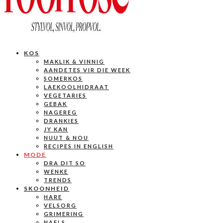
KOS
MAKLIK & VINNIG
AANDETES VIR DIE WEEK
SOMERKOS
LAEKOOLHIDRAAT
VEGETARIES
GEBAK
NAGEREG
DRANKIES
JY KAN
NUUT & NOU
RECIPES IN ENGLISH
MODE
DRA DIT SO
WENKE
TRENDS
SKOONHEID
HARE
VELSORG
GRIMERING
NAELS