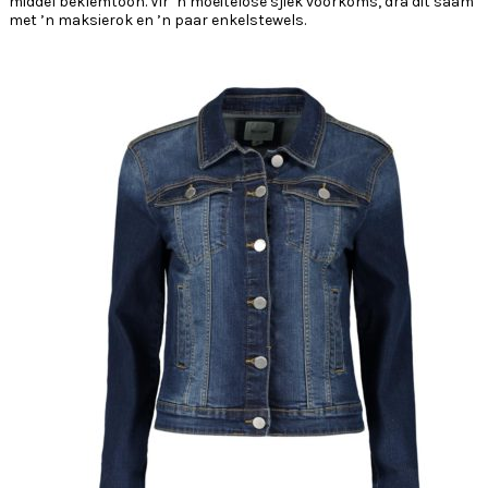
middel beklemtoon. Vir ’n moeitelose sjiek voorkoms, dra dit saam
met ’n maksierok en ’n paar enkelstewels.