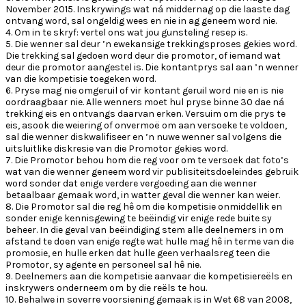
November 2015. Inskrywings wat ná middernag op die laaste dag
ontvang word, sal ongeldig wees en nie in ag geneem word nie.
4. Om in te skryf: vertel ons wat jou gunsteling resep is.
5. Die wenner sal deur ’n ewekansige trekkingsproses gekies word.
Die trekking sal gedoen word deur die promotor, of iemand wat
deur die promotor aangestel is. Die kontantprys sal aan ’n wenner
van die kompetisie toegeken word.
6. Pryse mag nie omgeruil of vir kontant geruil word nie en is nie
oordraagbaar nie. Alle wenners moet hul pryse binne 30 dae ná
trekking eis en ontvangs daarvan erken. Versuim om die prys te
eis, asook die weiering of onvermoë om aan versoeke te voldoen,
sal die wenner diskwalifiseer en ’n nuwe wenner sal volgens die
uitsluitlike diskresie van die Promotor gekies word.
7. Die Promotor behou hom die reg voor om te versoek dat foto’s
wat van die wenner geneem word vir publisiteitsdoeleindes gebruik
word sonder dat enige verdere vergoeding aan die wenner
betaalbaar gemaak word, in watter geval die wenner kan weier.
8. Die Promotor sal die reg hê om die kompetisie onmiddellik en
sonder enige kennisgewing te beëindig vir enige rede buite sy
beheer. In die geval van beëindiging stem alle deelnemers in om
afstand te doen van enige regte wat hulle mag hê in terme van die
promosie, en hulle erken dat hulle geen verhaalsreg teen die
Promotor, sy agente en personeel sal hê nie.
9. Deelnemers aan die kompetisie aanvaar die kompetisiereëls en
inskrywers onderneem om by die reëls te hou.
10. Behalwe in soverre voorsiening gemaak is in Wet 68 van 2008,