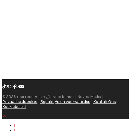
© 2026 rooi rose. Alle regte voorbehou. | Novus Media |
Privaatheidsbeleid
|
Bepalings en voorwaardes
|
Kontak Ons
|
Koekiebeleid