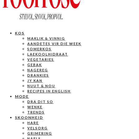
KOS
MAKLIK & VINNIG
AANDETES VIR DIE WEEK
SOMERKOS
LAEKOOLHIDRAAT
VEGETARIES
GEBAK
NAGEREG
DRANKIES
JY KAN
NUUT & NOU
RECIPES IN ENGLISH
MODE
DRA DIT SO
WENKE
TRENDS
SKOONHEID
HARE
VELSORG
GRIMERING
NAELS