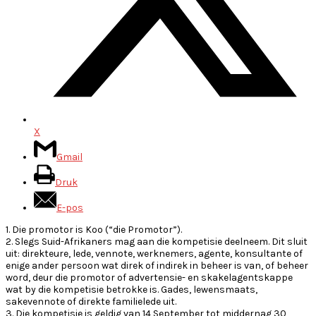
X
Gmail
Druk
E-pos
1. Die promotor is Koo (“die Promotor”).
2. Slegs Suid-Afrikaners mag aan die kompetisie deelneem. Dit sluit
uit: direkteure, lede, vennote, werknemers, agente, konsultante of
enige ander persoon wat direk of indirek in beheer is van, of beheer
word, deur die promotor of advertensie- en skakelagentskappe
wat by die kompetisie betrokke is. Gades, lewensmaats,
sakevennote of direkte familielede uit.
3. Die kompetisie is geldig van 14 September tot middernag 30