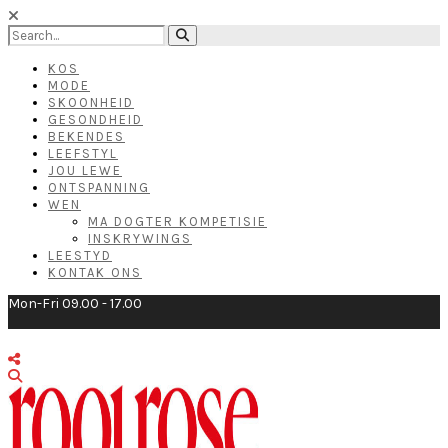
KOS
MODE
SKOONHEID
GESONDHEID
BEKENDES
LEEFSTYL
JOU LEWE
ONTSPANNING
WEN
MA DOGTER KOMPETISIE
INSKRYWINGS
LEESTYD
KONTAK ONS
Mon-Fri 09.00 - 17.00