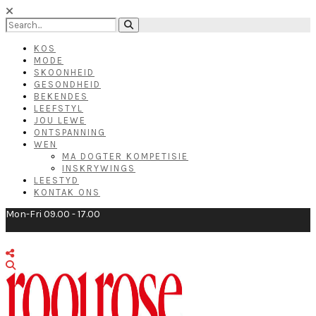
KOS
MODE
SKOONHEID
GESONDHEID
BEKENDES
LEEFSTYL
JOU LEWE
ONTSPANNING
WEN
MA DOGTER KOMPETISIE
INSKRYWINGS
LEESTYD
KONTAK ONS
Mon-Fri 09.00 - 17.00