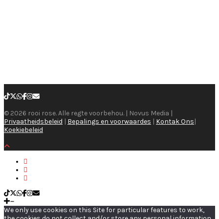
© 2026 rooi rose. Alle regte voorbehou. | Novus Media |
Privaatheidsbeleid
|
Bepalings en voorwaardes
|
Kontak Ons
|
Koekiebeleid
We only use cookies on this Site for particular features to work,
the cookies do not collect and/or store any personal information