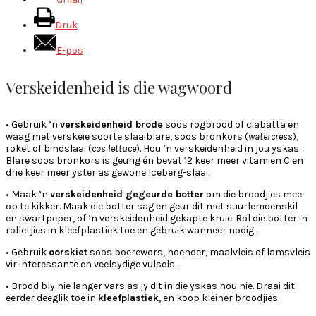
Druk
E-pos
Verskeidenheid is die wagwoord
• Gebruik ’n
verskeidenheid brode
soos rogbrood of ciabatta en
waag met verskeie soorte slaaiblare, soos bronkors (
watercress
),
roket of bindslaai (
cos lettuce
). Hou ’n verskeidenheid in jou yskas.
Blare soos bronkors is geurig én bevat 12 keer meer vitamien C en
drie keer meer yster as gewone Iceberg-slaai.
• Maak ’n
verskeidenheid gegeurde botter
om die broodjies mee
op te kikker. Maak die botter sag en geur dit met suurlemoenskil
en swartpeper, of ’n verskeidenheid gekapte kruie. Rol die botter in
rolletjies in kleefplastiek toe en gebruik wanneer nodig.
• Gebruik
oorskiet
soos boerewors, hoender, maalvleis of lamsvleis
vir interessante en veelsydige vulsels.
• Brood bly nie langer vars as jy dit in die yskas hou nie. Draai dit
eerder deeglik toe in
kleefplastiek
, en koop kleiner broodjies.