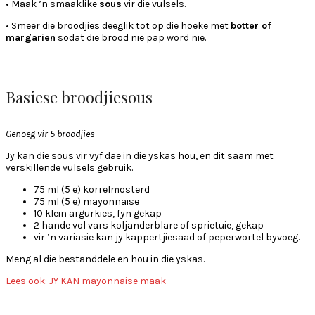
• Maak ’n smaaklike
sous
vir die vulsels.
• Smeer die broodjies deeglik tot op die hoeke met
botter of
margarien
sodat die brood nie pap word nie.
Basiese broodjiesous
Genoeg vir 5 broodjies
Jy kan die sous vir vyf dae in die yskas hou, en dit saam met
verskillende vulsels gebruik.
75 ml (5 e) korrelmosterd
75 ml (5 e) mayonnaise
10 klein argurkies, fyn gekap
2 hande vol vars koljanderblare of sprietuie, gekap
vir ’n variasie kan jy kappertjiesaad of peperwortel byvoeg.
Meng al die bestanddele en hou in die yskas.
Lees ook: JY KAN mayonnaise maak