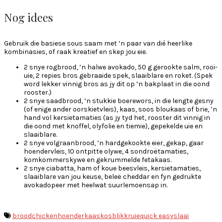
Nog idees
Gebruik die basiese sous saam met ’n paar van dié heerlike
kombinasies, of raak kreatief en skep jou eie.
2 snye rogbrood, ’n halwe avokado, 50 g gerookte salm, rooi-
uie, 2 repies bros gebraaide spek, slaaiblare en roket. (Spek
word lekker vinnig bros as jy dit op ’n bakplaat in die oond
roos­ter.)
2 snye saadbrood, ’n stukkie boerewors, in die lengte gesny
(of enige ander oorskietvleis), kaas, soos bloukaas of brie, ’n
hand vol kersietamaties (as jy tyd het, rooster dit vinnig in
die oond met knoffel, olyfolie en tiemie), gepekelde uie en
slaaiblare.
2 snye volgraanbrood, ’n hardgekookte eier, gekap, gaar
hoendervleis, 10 ontpitte olywe, 4 sondroë­ta­maties,
komkommer­sky­we en gekrummelde feta­kaas.
2 snye ciabatta, ham of koue beesvleis, kersietamaties,
slaaiblare van jou keuse, beleë cheddar en fyn gedrukte
avokadopeer met heelwat suurlemoensap in.
brood
chicken
hoender
kaas
kosblik
kruie
quick easy
slaai