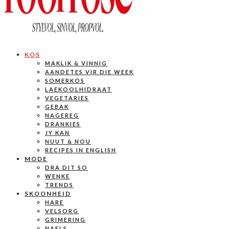
KOS
MAKLIK & VINNIG
AANDETES VIR DIE WEEK
SOMERKOS
LAEKOOLHIDRAAT
VEGETARIES
GEBAK
NAGEREG
DRANKIES
JY KAN
NUUT & NOU
RECIPES IN ENGLISH
MODE
DRA DIT SO
WENKE
TRENDS
SKOONHEID
HARE
VELSORG
GRIMERING
NAELS