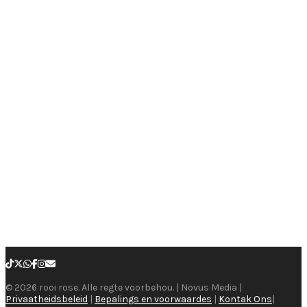
© 2026 rooi rose. Alle regte voorbehou. | Novus Media |
Privaatheidsbeleid
|
Bepalings en voorwaardes
|
Kontak Ons
|