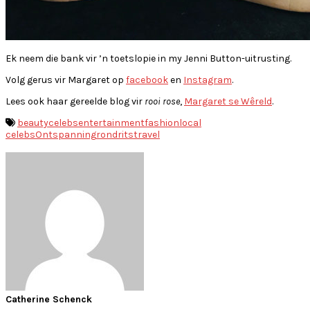
Ek neem die bank vir ’n toetslopie in my Jenni Button-uitrusting.
Volg gerus vir Margaret op
facebook
en
Instagram
.
Lees ook haar gereelde blog vir
rooi rose
,
Margaret se Wêreld
.
beauty
celebs
entertainment
fashion
local
celebs
Ontspanning
rondrits
travel
Catherine Schenck