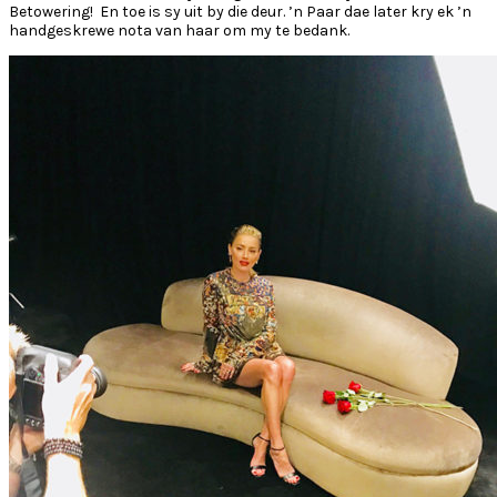
Betowering! En toe is sy uit by die deur. ’n Paar dae later kry ek ’n
handgeskrewe nota van haar om my te bedank.