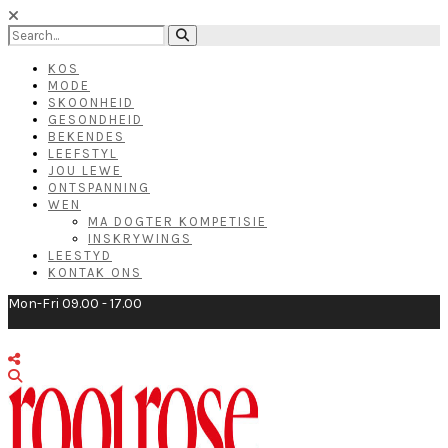
KOS
MODE
SKOONHEID
GESONDHEID
BEKENDES
LEEFSTYL
JOU LEWE
ONTSPANNING
WEN
MA DOGTER KOMPETISIE
INSKRYWINGS
LEESTYD
KONTAK ONS
Mon-Fri 09.00 - 17.00