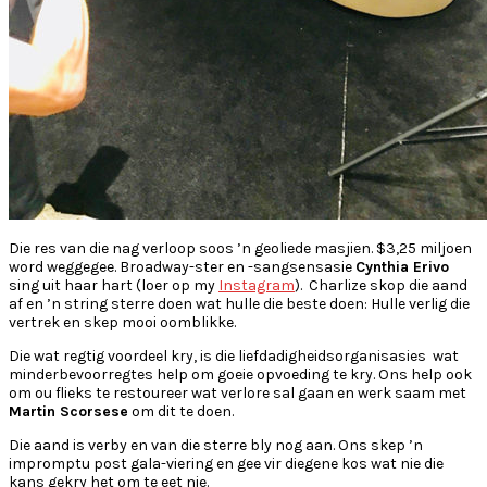
Die res van die nag verloop soos ’n geoliede masjien. $3,25 miljoen
word weggegee. Broadway-ster en -sangsensasie
Cynthia Erivo
sing uit haar hart (loer op my
Instagram
). Charlize skop die aand
af en ’n string sterre doen wat hulle die beste doen: Hulle verlig die
vertrek en skep mooi oomblikke.
Die wat regtig voordeel kry, is die liefdadigheidsorganisasies wat
minderbevoorregtes help om goeie opvoeding te kry. Ons help ook
om ou flieks te restoureer wat verlore sal gaan en werk saam met
Martin Scorsese
om dit te doen.
Die aand is verby en van die sterre bly nog aan. Ons skep ’n
impromptu post gala-viering en gee vir diegene kos wat nie die
kans gekry het om te eet nie.