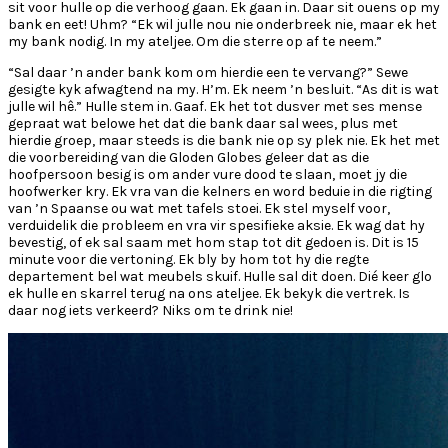
sit voor hulle op die verhoog gaan. Ek gaan in. Daar sit ouens op my
bank en eet! Uhm? “Ek wil julle nou nie onderbreek nie, maar ek het
my bank nodig. In my ateljee. Om die sterre op af te neem.”
“Sal daar ’n ander bank kom om hierdie een te vervang?” Sewe
gesigte kyk afwagtend na my. H’m. Ek neem ’n besluit. “As dit is wat
julle wil hê.” Hulle stem in. Gaaf. Ek het tot dusver met ses mense
gepraat wat belowe het dat die bank daar sal wees, plus met
hierdie groep, maar steeds is die bank nie op sy plek nie. Ek het met
die voorbereiding van die Gloden Globes geleer dat as die
hoofpersoon besig is om ander vure dood te slaan, moet jy die
hoofwerker kry. Ek vra van die kelners en word beduie in die rigting
van ’n Spaanse ou wat met tafels stoei. Ek stel myself voor,
verduidelik die probleem en vra vir spesifieke aksie. Ek wag dat hy
bevestig, of ek sal saam met hom stap tot dit gedoen is. Dit is 15
minute voor die vertoning. Ek bly by hom tot hy die regte
departement bel wat meubels skuif. Hulle sal dit doen. Dié keer glo
ek hulle en skarrel terug na ons ateljee. Ek bekyk die vertrek. Is
daar nog iets verkeerd? Niks om te drink nie!