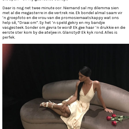
Daar is nog net twee minute oor. Niemand sal my dilemma sien
met al die megasterre in die vertrek nie. Ek bondel almal saam vir
’n groepfoto en die vrou van die promosiemaatskappy wat ons
help sê, “Draai om”. Sy het ’n speld gekry en my bandjie
vasgesteek. Sonder om gevra te word! Ek gee haar ’n drukkie en die
eerste ster kom by die ateljee in. Glanstyd! Ek kyk rond. Alles is
perfek.