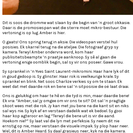
Dit is soos die dromme wat slaan by die begin van ’n groot okkasie.
Daar is die promosiespan wat die sterre moet mikro-bestuur. Die
vertoning is op lug. Amber is hier.
O gaats! Ons spring terug in aksie. Die videospan verstel hul
posisies. Ek skarrel terug na die ateljee. Die fotograaf gryp sy
kamera. Terwyl Amber ondervra word, kom haar
publisiteitsbeampte ’n praatjie aanknoop. Sy sê al gaan die
vertoning enige oomblik begin, sal sy vir ons poseer. Gawe vrou.
Sy sprankel in ’n Yves Saint Laurent-mikromini. Haar hare lyk of dit
in goud gedoop is. Sy glinster. Haar rok is veelkeurige krale. Sy
sprankel en blink. Net soos Charlize verkies sy om te staan. Ek
weet dat met daardie rok en bene sal ’n sitposisie die oë laat draai.
Ons is gelukkig om haar te hê en die tyd is min, maar daardie bene!
Ek vra: “Amber, sal jy omgee om vir ons te sit? Dit sal ’n pragtige
skoot wees met die rok. Jy kan met jou bene na die kant sit en niks
sal wys nie. Sy kyk af en verstaan dadelik wat ek bedoel. Sy gooi
haar kop agteroor en lag “Terwyl die bene uit is vir die aand.
Hoekom nie?” Sy laat val die lyn met perfeksie. Sy neem dit nie
ernstig op nie, maar verstaan die visuele impak. Sy plop haar neer.
Wel, dit is Amber Heard. Sy daal grasieus neer, kyk na die kamera.