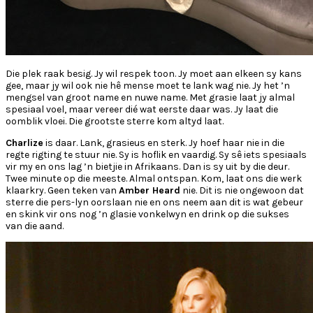
Die plek raak besig. Jy wil respek toon. Jy moet aan elkeen sy kans
gee, maar jy wil ook nie hê mense moet te lank wag nie. Jy het ’n
mengsel van groot name en nuwe name. Met grasie laat jy almal
spesiaal voel, maar vereer dié wat eerste daar was. Jy laat die
oomblik vloei. Die grootste sterre kom altyd laat.
Charlize
is daar. Lank, grasieus en sterk. Jy hoef haar nie in die
regte rigting te stuur nie. Sy is hoflik en vaardig. Sy sê iets spesiaals
vir my en ons lag ’n bietjie in Afrikaans. Dan is sy uit by die deur.
Twee minute op die meeste. Almal ontspan. Kom, laat ons die werk
klaarkry. Geen teken van
Amber Heard
nie. Dit is nie ongewoon dat
sterre die pers-lyn oorslaan nie en ons neem aan dit is wat gebeur
en skink vir ons nog ’n glasie vonkelwyn en drink op die sukses
van die aand.