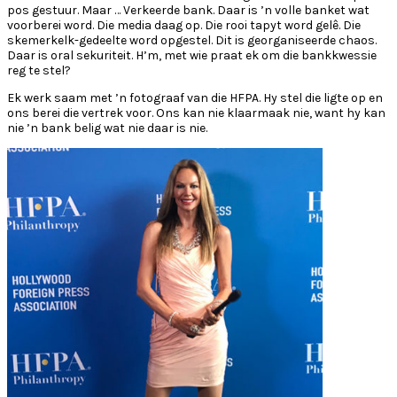
pos gestuur. Maar … Verkeerde bank. Daar is ’n volle banket wat
voorberei word. Die media daag op. Die rooi tapyt word gelê. Die
skemerkelk-gedeelte word opgestel. Dit is georganiseerde chaos.
Daar is oral sekuriteit. H’m, met wie praat ek om die bankkwessie
reg te stel?
Ek werk saam met ’n fotograaf van die HFPA. Hy stel die ligte op en
ons berei die vertrek voor. Ons kan nie klaarmaak nie, want hy kan
nie ’n bank belig wat nie daar is nie.