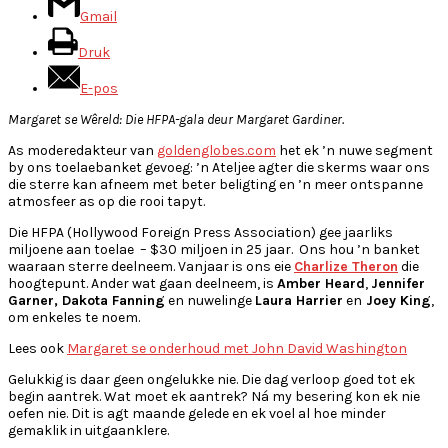
Gmail
Druk
E-pos
Margaret se Wêreld: Die HFPA-gala deur Margaret Gardiner.
As moderedakteur van
goldenglobes.com
het ek ’n nuwe segment
by ons toelaebanket gevoeg: ’n Ateljee agter die skerms waar ons
die sterre kan afneem met beter beligting en ’n meer ontspanne
atmosfeer as op die rooi tapyt.
Die HFPA (Hollywood Foreign Press Association) gee jaarliks
miljoene aan toelae – $30 miljoen in 25 jaar. Ons hou ’n banket
waaraan sterre deelneem. Vanjaar is ons eie
Charlize Theron
die
hoogtepunt. Ander wat gaan deelneem, is
Amber Heard
,
Jennifer
Garner, Dakota Fanning
en nuwelinge
Laura Harrier
en
Joey King
,
om enkeles te noem.
Lees ook
Margaret se onderhoud met John David Washington
Gelukkig is daar geen ongelukke nie. Die dag verloop goed tot ek
begin aantrek. Wat moet ek aantrek? Ná my besering kon ek nie
oefen nie. Dit is agt maande gelede en ek voel al hoe minder
gemaklik in uitgaanklere.