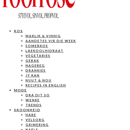
KOS
MAKLIK & VINNIG
AANDETES VIR DIE WEEK
SOMERKOS
LAEKOOLHIDRAAT
VEGETARIES
GEBAK
NAGEREG
DRANKIES
JY KAN
NUUT & NOU
RECIPES IN ENGLISH
MODE
DRA DIT SO
WENKE
TRENDS
SKOONHEID
HARE
VELSORG
GRIMERING
NAELS