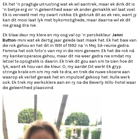
Ek het ’n pragtige uitrusting wat ek wil aantrek, maar ek dink dit is
’n bietjie erg vir ’n geleentheid waar ek ander gemaklik wil laat voel.
Ek is verveeld met my swart rokkie. Ek gebruik dit as ek reis, want jy
kan dit mooi laat lyk met bykomstighede, maar daarna wil ek dit
nie graag dra nie.
Ek blaai deur my klere en my oog val op ’n perskekleur
Jenni
Button
-mini wat ek dertig jaar gelede laat maak het. Ek het baie van
die rok gehou en het dit in 1991 of 1992 na ’n Mej. SA-reünie gedra.
Femina het ook foto’s van my in die mini geneem. Ek het die rok ná
my kankeroperasie gehou, maar dit nie weer gedra nie omdat my
letsel te opsigtelik is daarin. Ek trek dit gou aan om te sien hoe dit
lyk, want ek hou van die kleur. O, my aarde! Dit werk! Ek gryp
stringe krale om om my nek te dra, en trek die nuwe skoene aan
waarop ek verlief geraak het en impulsief gekoop het. Hulle werk
ook. Ek trek my werksklere aan en ry na die Beverly Hills-hotel waar
die geleentheid plaasvind.