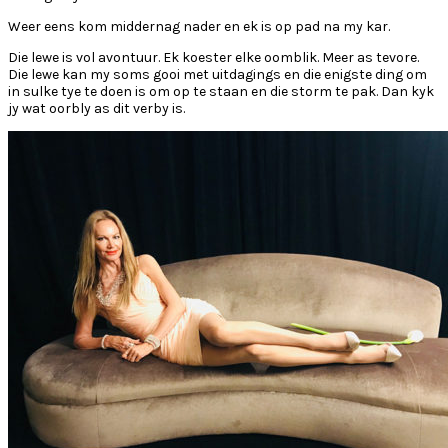
Weer eens kom middernag nader en ek is op pad na my kar.
Die lewe is vol avontuur. Ek koester elke oomblik. Meer as tevore.
Die lewe kan my soms gooi met uitdagings en die enigste ding om
in sulke tye te doen is om op te staan en die storm te pak. Dan kyk
jy wat oorbly as dit verby is.