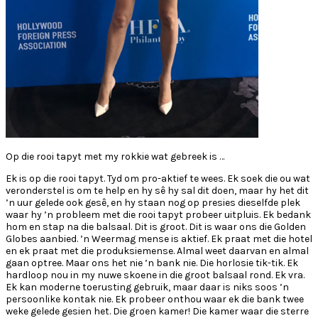
Op die rooi tapyt met my rokkie wat gebreek is …
Ek is op die rooi tapyt. Tyd om pro-aktief te wees. Ek soek die ou wat
veronderstel is om te help en hy sê hy sal dit doen, maar hy het dit
’n uur gelede ook gesê, en hy staan nog op presies dieselfde plek
waar hy ’n probleem met die rooi tapyt probeer uitpluis. Ek bedank
hom en stap na die balsaal. Dit is groot. Dit is waar ons die Golden
Globes aanbied. ’n Weermag mense is aktief. Ek praat met die hotel
en ek praat met die produksiemense. Almal weet daarvan en almal
gaan optree. Maar ons het nie ’n bank nie. Die horlosie tik-tik. Ek
hardloop nou in my nuwe skoene in die groot balsaal rond. Ek vra.
Ek kan moderne toerusting gebruik, maar daar is niks soos ’n
persoonlike kontak nie. Ek probeer onthou waar ek die bank twee
weke gelede gesien het. Die groen kamer! Die kamer waar die sterre