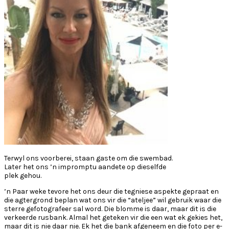
Terwyl ons voorberei, staan gaste om die swembad.
Later het ons ’n impromptu aandete op dieselfde
plek gehou.
’n Paar weke tevore het ons deur die tegniese aspekte gepraat en
die agtergrond beplan wat ons vir die “ateljee” wil gebruik waar die
sterre gefotografeer sal word. Die blomme is daar, maar dit is die
verkeerde rusbank. Almal het geteken vir die een wat ek gekies het,
maar dit is nie daar nie. Ek het die bank afgeneem en die foto per e-