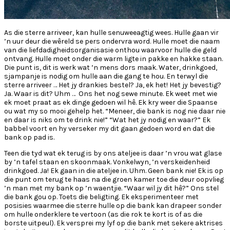
As die sterre arriveer, kan hulle senuweeagtig wees. Hulle gaan vir
’n uur deur die wêreld se pers ondervra word. Hulle moet die naam
van die liefdadigheidsorganisasie onthou waarvoor hulle die geld
ontvang. Hulle moet onder die warm ligte in pakke en hakke staan.
Die punt is, dit is werk wat ’n mens dors maak. Water, drinkgoed,
sjampanje is nodig om hulle aan die gang te hou. En terwyl die
sterre arriveer … Het jy drankies bestel? Ja, ek het! Het jy bevestig?
Ja. Waar is dit? Uhm … Ons het nog sewe minute. Ek weet met wie
ek moet praat as ek dinge gedoen wil hê. Ek kry weer die Spaanse
ou wat my so mooi gehelp het. “Meneer, die bank is nog nie daar nie
en daar is niks om te drink nie!” “Wat het jy nodig en waar?” Ek
babbel voort en hy verseker my dit gaan gedoen word en dat die
bank op pad is.
Teen die tyd wat ek terug is by ons ateljee is daar ’n vrou wat glase
by ’n tafel staan en skoonmaak. Vonkelwyn, ’n verskeidenheid
drinkgoed. Ja! Ek gaan in die ateljee in. Uhm. Geen bank nie! Ek is op
die punt om terug te haas na die groen kamer toe die deur oopvlieg
’n man met my bank op ’n waentjie. “Waar wil jy dit hê?” Ons stel
die bank gou op. Toets die beligting. Ek eksperimenteer met
posisies waarmee die sterre hulle op die bank kan drapeer sonder
om hulle onderklere te vertoon (as die rok te kort is of as die
borste uitpeul). Ek versprei my lyf op die bank met sekere aktrises