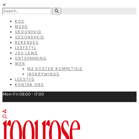
KOS
MODE
SKOONHEID
GESONDHEID
BEKENDES
LEEFSTYL
JOU LEWE
ONTSPANNING
WEN
MA DOGTER KOMPETISIE
INSKRYWINGS
LEESTYD
KONTAK ONS
Mon-Fri 09.00 - 17.00