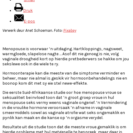
Druk
E-pos
Verwerk deur Anet Schoeman. Foto:
Pixabay
Menopouse is voorwaar ’n uitdaging. Hartkloppings, nagsweet,
warmgloede, slapelose nagte … Asof dit nie genoeg is nie, volg
vaginale droogheid kort op hierdie pretbederwers se hakke om jou
sekslewe ook in die wiele te ry.
Hormoonterapie kan die meeste van die simptome verminder en
beheer, maar nie almal is geskik vir hormoonbehandelings nie en
boonop kom dit met sy eie stel newe-effekte.
Die eerste Suid-Afrikaanse studie oor hoe menopouse vroue se
seksualiteit beïnvloed toon dat ’n groot groep vroue in hul
menopouse seks vermy weens vaginale ongerief. ’n Vermindering
in die vroulike hormone veroorsaak ’n afname in vaginale
smeermiddels sowel as vaginale atrofie wat seks ongemaklik en
pynlik kan maak en die kanse op ’n orgasme verydel.
Resultate uit die studie toon dat die meeste vroue gemaklik is om
hierdie probleme met hul metgeselle te bespreek, maar daar is