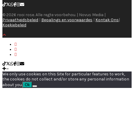
© 2026 rooi rose. Alle regte voorbehou. | Novus Media |
Privaatheidsbeleid
|
Bepalings en voorwaardes
|
Kontak Ons
|
Koekiebeleid
We only use cookies on this Site for particular features to work,
the cookies do not collect and/or store any personal information
about you.
Ok