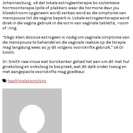
Johannesburg, sê dat lokale estrogeenterapie bo sistemiese
hormoonterapie (pille of plakkers waar die hormone deur jou
bloedstroom opgeneem word) verkies word as die simptome van
menopouse tot die vagina beperk is. Lokale estrogeenterapie word
direk in die vagina gebruik in die vorm van vaginale tablette, -room
of -ring.
“Slegs klein dosisse estrogeen is nodig om vaginale simptome van
die menopouse te behandel en die vaginale reaksie op die terapie
mag langdurig wees as jy dit volgens voorskrifte gebruik,” sê Dr
Smith.
Dr. Smith raai vroue wat borskanker gehad het aan om dit met hul
ginekoloog en onkoloog te bespreek, wat dit dalk onder toesig en
met aangepaste voorskrifte mag goedkeur.
health
relationships