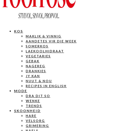
KOS
MAKLIK & VINNIG
AANDETES VIR DIE WEEK
SOMERKOS
LAEKOOLHIDRAAT
VEGETARIES
GEBAK
NAGEREG
DRANKIES
JY KAN
NUUT & NOU
RECIPES IN ENGLISH
MODE
DRA DIT SO
WENKE
TRENDS
SKOONHEID
HARE
VELSORG
GRIMERING
NAELS