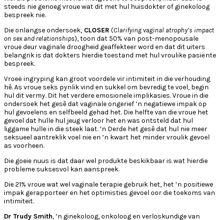
steeds nie genoeg vroue wat dit met hul huisdokter of ginekoloog
bespreek nie.
Die onlangse ondersoek,
CLOSER
(
Clarifying vaginal atrophy’s impact
on sex and relationships
), toon dat 50% van post-menopousale
vroue deur vaginale droogheid geaffekteer word en dat dit uiters
belangrik is dat dokters hierdie toestand met hul vroulike pasiënte
bespreek.
Vroeë ingryping kan groot voordele vir intimiteit in die verhouding
hê. As vroue seks pynlik vind en sukkel om bevredig te voel, begin
hul dit vermy. Dit het verdere emosionele implikasies. Vroue in die
ondersoek het gesê dat vaginale ongerief ’n negatiewe impak op
hul gevoelens en selfbeeld gehad het. Die helfte van die vroue het
gevoel dat hulle hul jeug verloor het en was ontsteld dat hul
liggame hulle in die steek laat. ’n Derde het gesê dat hul nie meer
seksueel aantreklik voel nie en ’n kwart het minder vroulik gevoel
as voorheen.
Die goeie nuus is dat daar wel produkte beskikbaar is wat hierdie
probleme suksesvol kan aanspreek.
Die 21% vroue wat wel vaginale terapie gebruik het, het ’n positiewe
impak gerapporteer en het optimisties gevoel oor die toekoms van
intimiteit.
Dr Trudy Smith
, ’n ginekoloog, onkoloog en verloskundige van