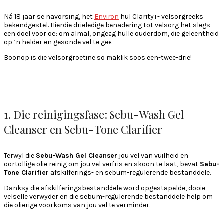
Ná 18 jaar se navorsing, het
Environ
hul Clarity+- velsorgreeks
bekendgestel. Hierdie drieledige benadering tot velsorg het slegs
een doel voor oë: om almal, ongeag hulle ouderdom, die geleentheid
op ’n helder en gesonde vel te gee.
Boonop is die velsorgroetine so maklik soos een-twee-drie!
1. Die reinigingsfase: Sebu-Wash Gel
Cleanser en Sebu-Tone Clarifier
Terwyl die
Sebu-Wash Gel Cleanser
jou vel van vuilheid en
oortollige olie reinig om jou vel verfris en skoon te laat, bevat
Sebu-
Tone Clarifier
afskilferings- en sebum-regulerende bestanddele.
Danksy die afskilferingsbestanddele word opgestapelde, dooie
velselle verwyder en die sebum-regulerende bestanddele help om
die olierige voorkoms van jou vel te verminder.