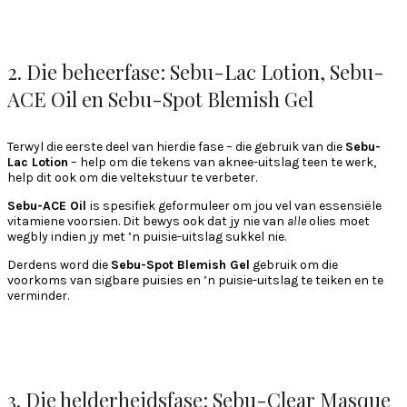
2. Die beheerfase: Sebu-Lac Lotion, Sebu-
ACE Oil en Sebu-Spot Blemish Gel
Terwyl die eerste deel van hierdie fase – die gebruik van die
Sebu-
Lac Lotion
– help om die tekens van aknee-uitslag teen te werk,
help dit ook om die veltekstuur te verbeter.
Sebu-ACE Oil
is spesifiek geformuleer om jou vel van essensiële
vitamiene voorsien. Dit bewys ook dat jy nie van
alle
olies moet
wegbly indien jy met ’n puisie-uitslag sukkel nie.
Derdens word die
Sebu-Spot Blemish Gel
gebruik om die
voorkoms van sigbare puisies en ’n puisie-uitslag te teiken en te
verminder.
3. Die helderheidsfase: Sebu-Clear Masque