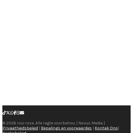
© 2026 rooi rose. Alle regte voorbehou. | Novus Media |
Privaatheidsbeleid
|
Bepalings en voorwaardes
|
Kontak Ons
|