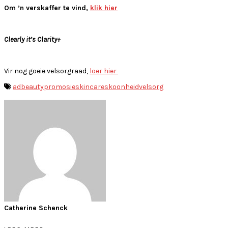
Om ’n verskaffer te vind,
klik hier
Clearly it’s Clarity+
Vir nog goeie velsorgraad,
loer hier
ad
beauty
promosie
skincare
skoonheid
velsorg
Catherine Schenck