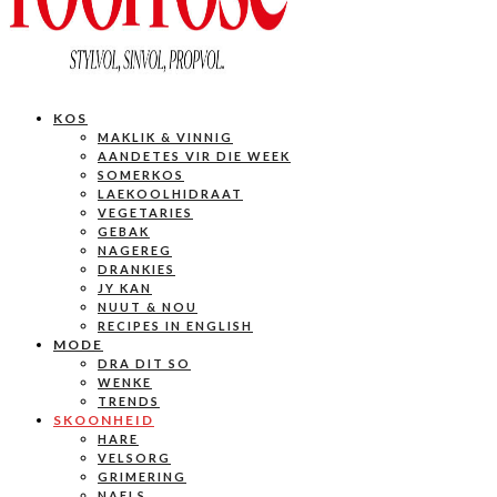
KOS
MAKLIK & VINNIG
AANDETES VIR DIE WEEK
SOMERKOS
LAEKOOLHIDRAAT
VEGETARIES
GEBAK
NAGEREG
DRANKIES
JY KAN
NUUT & NOU
RECIPES IN ENGLISH
MODE
DRA DIT SO
WENKE
TRENDS
SKOONHEID
HARE
VELSORG
GRIMERING
NAELS