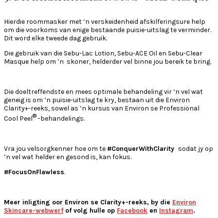
Hierdie roommasker met ’n verskeidenheid afskilferingsure help
om die voorkoms van enige bestaande puisie-uitslag te verminder.
Dit word elke tweede dag gebruik.
Die gebruik van die Sebu-Lac Lotion, Sebu-ACE Oil en Sebu-Clear
Masque help om ’n skoner, helderder vel binne jou bereik te bring.
Die doeltreffendste en mees optimale behandeling vir ’n vel wat
geneig is om ’n puisie-uitslag te kry, bestaan uit die Environ
Clarity+-reeks, sowel as ’n kursus van Environ se Professional
®
Cool Peel
-behandelings.
Vra jou velsorgkenner hoe om te
#ConquerWithClarity
sodat jy op
’n vel wat helder en gesond is, kan fokus.
#FocusOnFlawless
.
Meer inligting oor Environ se Clarity+-reeks, by die
Environ
Skincare-webwerf
of volg hulle op
Facebook
en
Instagram
.