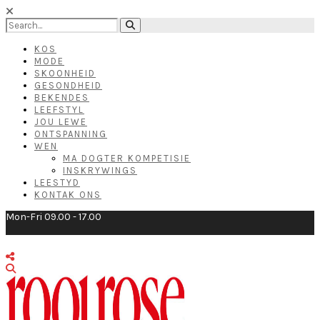
KOS
MODE
SKOONHEID
GESONDHEID
BEKENDES
LEEFSTYL
JOU LEWE
ONTSPANNING
WEN
MA DOGTER KOMPETISIE
INSKRYWINGS
LEESTYD
KONTAK ONS
Mon-Fri 09.00 - 17.00