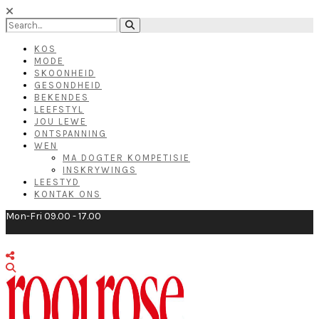
KOS
MODE
SKOONHEID
GESONDHEID
BEKENDES
LEEFSTYL
JOU LEWE
ONTSPANNING
WEN
MA DOGTER KOMPETISIE
INSKRYWINGS
LEESTYD
KONTAK ONS
Mon-Fri 09.00 - 17.00