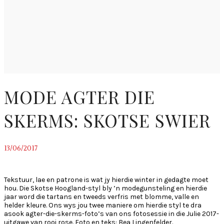
MODE AGTER DIE
SKERMS: SKOTSE SWIER
13/06/2017
~
Tekstuur, lae en patrone is wat jy hierdie winter in gedagte moet
hou. Die Skotse Hoogland-styl bly ’n modegunsteling en hierdie
jaar word die tartans en tweeds verfris met blomme, valle en
helder kleure. Ons wys jou twee maniere om hierdie styl te dra
asook agter-die-skerms-foto’s van ons fotosessie in die Julie 2017-
uitgawe van rooi rose. Foto en teks: Bea Lingenfelder.