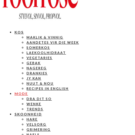
KOS
MAKLIK & VINNIG
AANDETES VIR DIE WEEK
SOMERKOS
LAEKOOLHIDRAAT
VEGETARIES
GEBAK
NAGEREG
DRANKIES
JY KAN
NUUT & NOU
RECIPES IN ENGLISH
MODE
DRA DIT SO
WENKE
TRENDS
SKOONHEID
HARE
VELSORG
GRIMERING
NAELS