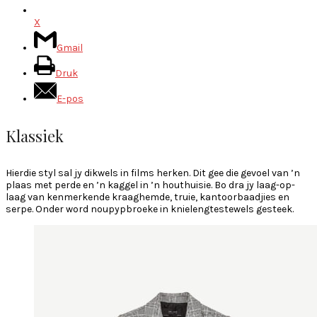
X
Gmail
Druk
E-pos
Klassiek
Hierdie styl sal jy dikwels in films herken. Dit gee die gevoel van ’n
plaas met perde en ’n kaggel in ’n houthuisie. Bo dra jy laag-op-
laag van kenmerkende kraaghemde, truie, kantoorbaadjies en
serpe. Onder word noupypbroeke in knielengtestewels gesteek.