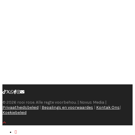
© 2026 rooi rose. Alle regte voorbehou. | Novus Media |
Privaatheidsbeleid
|
Bepalings en voorwaardes
|
Kontak Ons
|
Koekiebeleid