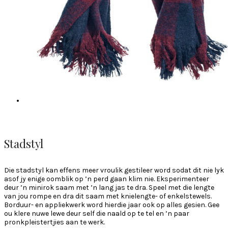
Stadstyl
Die stadstyl kan effens meer vroulik gestileer word sodat dit nie lyk
asof jy enige oomblik op ’n perd gaan klim nie. Eksperimenteer
deur ’n minirok saam met ’n lang jas te dra. Speel met die lengte
van jou rompe en dra dit saam met knielengte- of enkelstewels.
Borduur- en appliekwerk word hierdie jaar ook op alles gesien. Gee
ou klere nuwe lewe deur self die naald op te tel en ’n paar
pronkpleistertjies aan te werk.