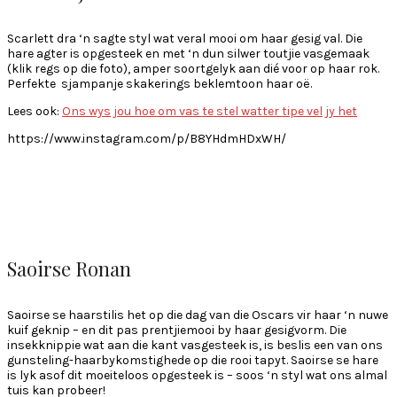
Scarlett dra ‘n sagte styl wat veral mooi om haar gesig val. Die
hare agter is opgesteek en met ‘n dun silwer toutjie vasgemaak
(klik regs op die foto), amper soortgelyk aan dié voor op haar rok.
Perfekte sjampanje skakerings beklemtoon haar oë.
Lees ook:
Ons wys jou hoe om vas te stel watter tipe vel jy het
https://www.instagram.com/p/B8YHdmHDxWH/
Saoirse Ronan
Saoirse se haarstilis het op die dag van die Oscars vir haar ‘n nuwe
kuif geknip – en dit pas prentjiemooi by haar gesigvorm. Die
insekknippie wat aan die kant vasgesteek is, is beslis een van ons
gunsteling-haarbykomstighede op die rooi tapyt. Saoirse se hare
is lyk asof dit moeiteloos opgesteek is – soos ‘n styl wat ons almal
tuis kan probeer!