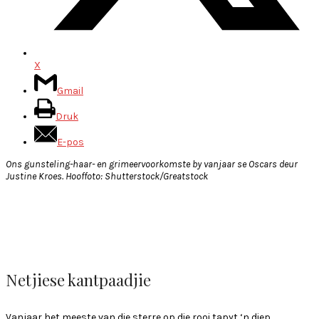
X
Gmail
Druk
E-pos
Ons gunsteling-haar- en grimeervoorkomste by vanjaar se Oscars deur
Justine Kroes. Hooffoto: Shutterstock/Greatstock
Netjiese kantpaadjie
Vanjaar het meeste van die sterre op die rooi tapyt ‘n diep