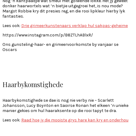
Nog ‘n kantpaadjie wat smeul met golwende lokke. Het jy geweet
donker haarwortels wat ‘n bietjie uitgegroei het, is nou mode?
Margot Robbie kry dit presies reg, en die rooi lipkleur hierby lyk
fantasties.
Lees ook:
Drie grimeerkunstenaars verklap hul sakpas-geheime
https://www.instagram.com/p/B8ZTLhABlxR/
Ons gunsteling-haar- en grimeervoorkomste by vanjaar se
Oscars
Haarbykomstighede
Haarbykomstighede se dae is nog nie verby nie – Scarlett
Johansson, Lucy Boynton en Saoirse Ronan het elkeen ‘n unieke
manier gekies om hul haaraksente op die rooi tapyt te dra.
Lees ook:
Raad hoe jy die mooiste grys hare kan kry en onderhou