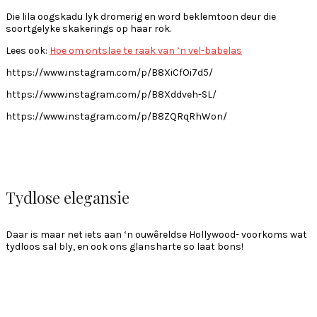
Die lila oogskadu lyk dromerig en word beklemtoon deur die
soortgelyke skakerings op haar rok.
Lees ook:
Hoe om ontslae te raak van ’n vel-babelas
https://www.instagram.com/p/B8XiCfOi7d5/
https://www.instagram.com/p/B8Xddveh-SL/
https://www.instagram.com/p/B8ZQRqRhWon/
Tydlose elegansie
Daar is maar net iets aan ‘n ouwêreldse Hollywood- voorkoms wat
tydloos sal bly, en ook ons glansharte so laat bons!