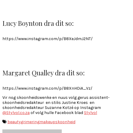
Lucy Boynton dra dit so:
https://www.instagram.com/p/B8XeJdmJ2NT/
Margaret Qualley dra dit so:
https://www.instagram.com/p/B8XnHDiA_Vz/
Vir nog skoonheidswenke en nuus volg gerus assistent-
skoonheidsredakteur en stilis Justine Kroes en
skoonheidsredakteur Suzanne Kotzé op Instagram
@Stylvol.co.za
of volg hulle Facebook blad
Stylvol
beauty
grimering
makeup
skoonheid