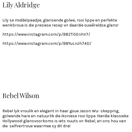
Lily Aldridge
Lily se middelpaadjie, glansende golwe, rooi lippe en perfekte
wenkbroue is die presiese resep vir daardie ouwêreldse glans!
https://www.instagram.com/p/B8ZTi5EnhV7/
https://www.instagram.com/p/B8YuLnzh74D/
Rebel Wilson
Rebel lyk vroulik en elegant in haar goue Jason Wu- skepping,
golwende hare en natuurlik die ikoniese rooi lippe. Hierdie klassieke
Hollywood-glansvoorkoms is iets nuuts vir Rebel, en ons hou van
die selfvertroue waarmee sy dit dra!