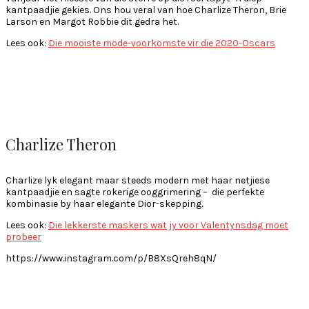
kantpaadjie gekies. Ons hou veral van hoe Charlize Theron, Brie
Larson en Margot Robbie dit gedra het.
Lees ook:
Die mooiste mode-voorkomste vir die 2020-Oscars
Charlize Theron
Charlize lyk elegant maar steeds modern met haar netjiese
kantpaadjie en sagte rokerige ooggrimering – die perfekte
kombinasie by haar elegante Dior-skepping.
Lees ook:
Die lekkerste maskers wat jy voor Valentynsdag moet
probeer
https://www.instagram.com/p/B8XsQreh8qN/