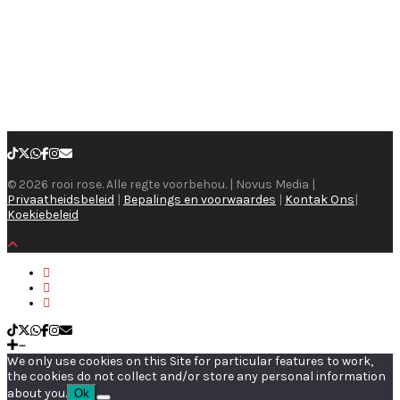
© 2026 rooi rose. Alle regte voorbehou. | Novus Media |
Privaatheidsbeleid
|
Bepalings en voorwaardes
|
Kontak Ons
|
Koekiebeleid
We only use cookies on this Site for particular features to work,
the cookies do not collect and/or store any personal information
about you.
Ok