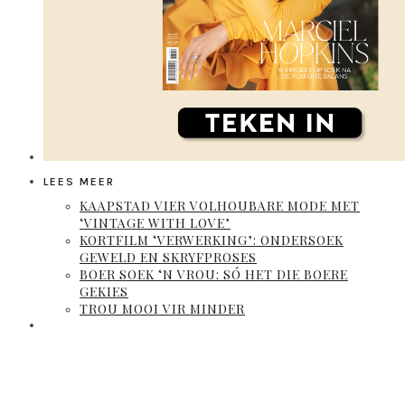
LEES MEER
KAAPSTAD VIER VOLHOUBARE MODE MET
‘VINTAGE WITH LOVE’
KORTFILM ‘VERWERKING’: ONDERSOEK
GEWELD EN SKRYFPROSES
BOER SOEK ‘N VROU: SÓ HET DIE BOERE
GEKIES
TROU MOOI VIR MINDER