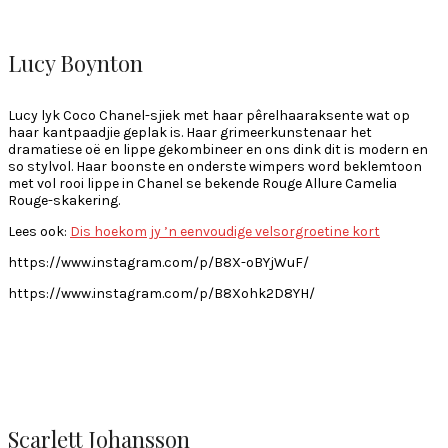
Lucy Boynton
Lucy lyk Coco Chanel-sjiek met haar pêrelhaaraksente wat op
haar kantpaadjie geplak is. Haar grimeerkunstenaar het
dramatiese oë en lippe gekombineer en ons dink dit is modern en
so stylvol. Haar boonste en onderste wimpers word beklemtoon
met vol rooi lippe in Chanel se bekende Rouge Allure Camelia
Rouge-skakering.
Lees ook:
Dis hoekom jy ’n eenvoudige velsorgroetine kort
https://www.instagram.com/p/B8X-oBYjWuF/
https://www.instagram.com/p/B8Xohk2D8YH/
Scarlett Johansson