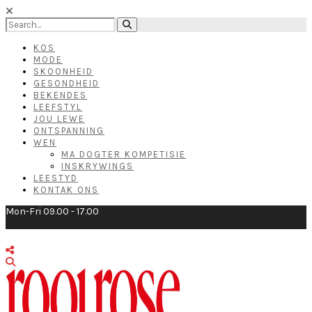
KOS
MODE
SKOONHEID
GESONDHEID
BEKENDES
LEEFSTYL
JOU LEWE
ONTSPANNING
WEN
MA DOGTER KOMPETISIE
INSKRYWINGS
LEESTYD
KONTAK ONS
Mon-Fri 09.00 - 17.00