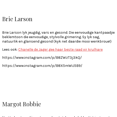
Brie Larson
Brie Larson lyk jeugdig, vars en gesond. Die eenvoudige kantpaadjie
beklemtoon die eenvoudige, stylvolle grimering. Sy lyk sag,
natuurlik en glansend gesond (kyk net daardie mooi wenkbroue!)
Lees ook:
Chanelle de Jager gee haar beste raad vir krulhare
https://www.instagram.com/p/B8ZWzT3j3kQ/
https://www.instagram.com/p/B8X5mWiJ5B9/
Margot Robbie