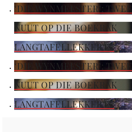
‘DIE WYNMEESTER’: TWEE
NUUT OP DIE BOEKRAK
LANGTAFELLEKKERTE
‘DIE WYNMEESTER’: TWEE
NUUT OP DIE BOEKRAK
LANGTAFELLEKKERTE