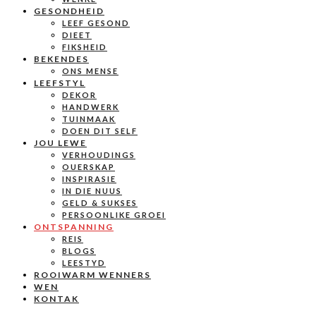
GESONDHEID
LEEF GESOND
DIEET
FIKSHEID
BEKENDES
ONS MENSE
LEEFSTYL
DEKOR
HANDWERK
TUINMAAK
DOEN DIT SELF
JOU LEWE
VERHOUDINGS
OUERSKAP
INSPIRASIE
IN DIE NUUS
GELD & SUKSES
PERSOONLIKE GROEI
ONTSPANNING
REIS
BLOGS
LEESTYD
ROOIWARM WENNERS
WEN
KONTAK