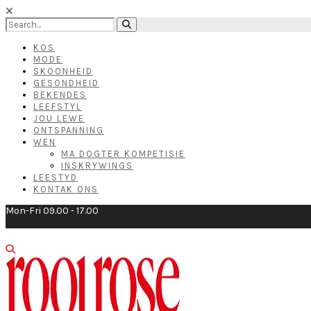
KOS
MODE
SKOONHEID
GESONDHEID
BEKENDES
LEEFSTYL
JOU LEWE
ONTSPANNING
WEN
MA DOGTER KOMPETISIE
INSKRYWINGS
LEESTYD
KONTAK ONS
Mon-Fri 09.00 - 17.00