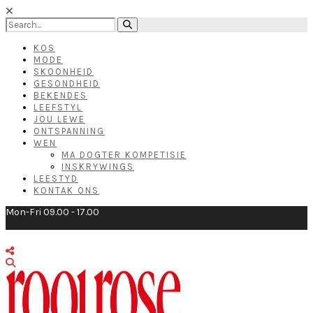
KOS
MODE
SKOONHEID
GESONDHEID
BEKENDES
LEEFSTYL
JOU LEWE
ONTSPANNING
WEN
MA DOGTER KOMPETISIE
INSKRYWINGS
LEESTYD
KONTAK ONS
Mon-Fri 09.00 - 17.00