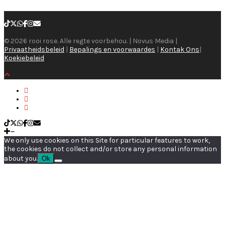
© 2026 rooi rose. Alle regte voorbehou. | Novus Media |
Privaatheidsbeleid
|
Bepalings en voorwaardes
|
Kontak Ons
|
Koekiebeleid
We only use cookies on this Site for particular features to work,
the cookies do not collect and/or store any personal information
about you.
Ok