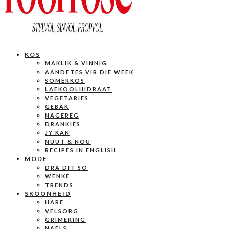
KOS
MAKLIK & VINNIG
AANDETES VIR DIE WEEK
SOMERKOS
LAEKOOLHIDRAAT
VEGETARIES
GEBAK
NAGEREG
DRANKIES
JY KAN
NUUT & NOU
RECIPES IN ENGLISH
MODE
DRA DIT SO
WENKE
TRENDS
SKOONHEID
HARE
VELSORG
GRIMERING
NAELS