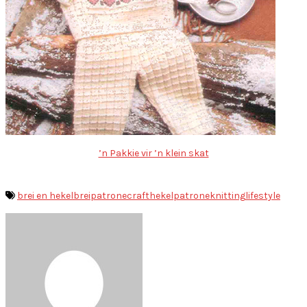
’n Pakkie vir ’n klein skat
brei en hekel
breipatrone
craft
hekelpatrone
knitting
lifestyle