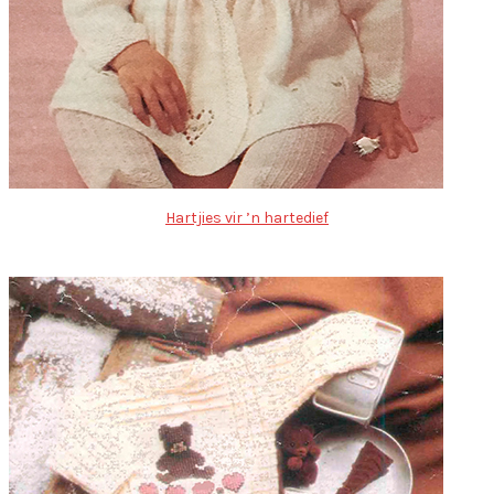
Hartjies vir ’n hartedief