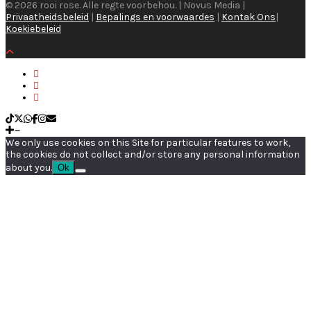
© 2026 rooi rose. Alle regte voorbehou. | Novus Media |
Privaatheidsbeleid
|
Bepalings en voorwaardes
|
Kontak Ons
|
Koekiebeleid
We only use cookies on this Site for particular features to work,
the cookies do not collect and/or store any personal information
about you.
Ok