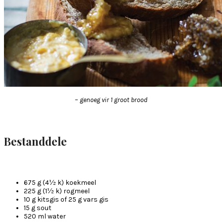
–
genoeg vir 1 groot brood
Bestanddele
675 g (4½ k) koekmeel
225 g (1½ k) rogmeel
10 g kitsgis of 25 g vars gis
15 g sout
520 ml water