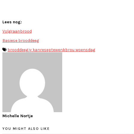
Lees nog:
Volgraanbrood
Basiese brooddeeg
brood
deeg
jy kan
resepte
wenkbrou woensdag
Michelle Nortje
YOU MIGHT ALSO LIKE