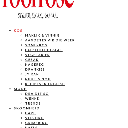
KOS
MAKLIK & VINNIG
AANDETES VIR DIE WEEK
SOMERKOS
LAEKOOLHIDRAAT
VEGETARIES
GEBAK
NAGEREG
DRANKIES
JY KAN
NUUT & NOU
RECIPES IN ENGLISH
MODE
DRA DIT SO
WENKE
TRENDS
SKOONHEID
HARE
VELSORG
GRIMERING
NAELS