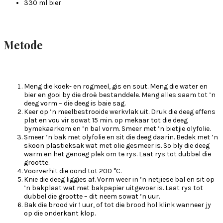
330 ml bier
Metode
Meng die koek- en rogmeel, gis en sout. Meng die water en
bier en gooi by die droë bestanddele. Meng alles saam tot ’n
deeg vorm – die deeg is baie sag.
Keer op ’n meelbestrooide werkvlak uit. Druk die deeg effens
plat en vou vir sowat 15 min. op mekaar tot die deeg
bymekaarkom en ’n bal vorm. Smeer met ’n bietjie olyfolie.
Smeer ’n bak met olyfolie en sit die deeg daarin. Bedek met ’n
skoon plastieksak wat met olie gesmeer is. So bly die deeg
warm en het genoeg plek om te rys. Laat rys tot dubbel die
grootte.
Voorverhit die oond tot 200 °C.
Knie die deeg liggies af. Vorm weer in ’n netjiese bal en sit op
’n bakplaat wat met bakpapier uitgevoer is. Laat rys tot
dubbel die grootte – dit neem sowat ’n uur.
Bak die brood vir 1 uur, of tot die brood hol klink wanneer jy
op die onderkant klop.