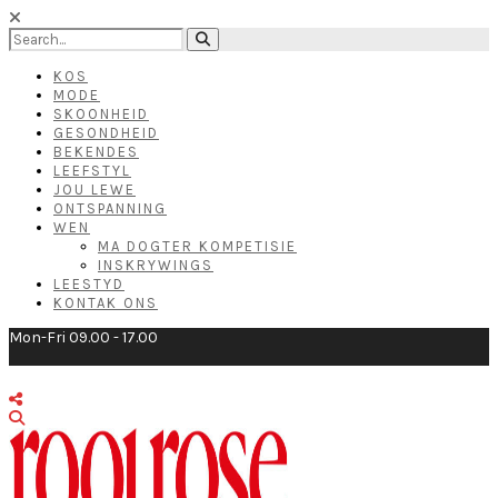
KOS
MODE
SKOONHEID
GESONDHEID
BEKENDES
LEEFSTYL
JOU LEWE
ONTSPANNING
WEN
MA DOGTER KOMPETISIE
INSKRYWINGS
LEESTYD
KONTAK ONS
Mon-Fri 09.00 - 17.00