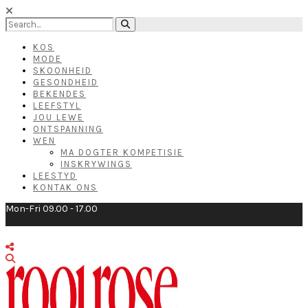
KOS
MODE
SKOONHEID
GESONDHEID
BEKENDES
LEEFSTYL
JOU LEWE
ONTSPANNING
WEN
MA DOGTER KOMPETISIE
INSKRYWINGS
LEESTYD
KONTAK ONS
Mon-Fri 09.00 - 17.00