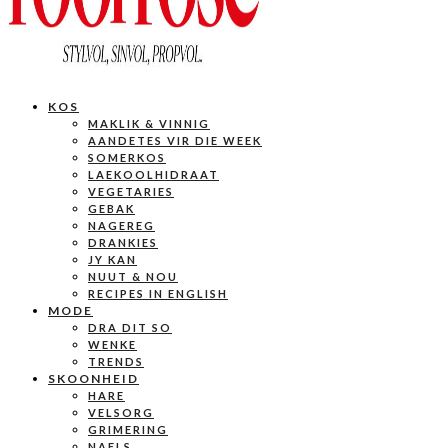
KOS
MAKLIK & VINNIG
AANDETES VIR DIE WEEK
SOMERKOS
LAEKOOLHIDRAAT
VEGETARIES
GEBAK
NAGEREG
DRANKIES
JY KAN
NUUT & NOU
RECIPES IN ENGLISH
MODE
DRA DIT SO
WENKE
TRENDS
SKOONHEID
HARE
VELSORG
GRIMERING
NAELS