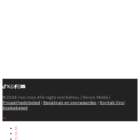
© 2026 rooi rose. Alle regte voorbehou. | Novus Media |
Privaatheidsbeleid
|
Bepalings en voorwaardes
|
Kontak Ons
|
Koekiebeleid