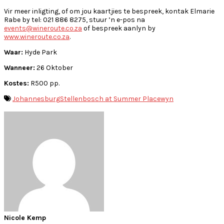
Vir meer inligting, of om jou kaartjies te bespreek, kontak Elmarie
Rabe by tel: 021 886 8275, stuur ’n e-pos na
events@wineroute.co.za
of bespreek aanlyn by
www.wineroute.co.za
.
Waar:
Hyde Park
Wanneer:
26 Oktober
Kostes:
R500 pp.
Johannesburg
Stellenbosch at Summer Place
wyn
Nicole Kemp