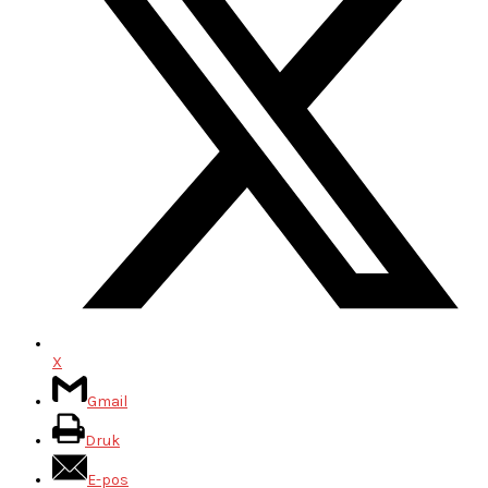
X
Gmail
Druk
E-pos