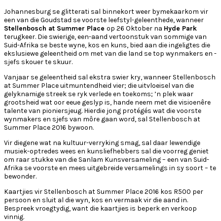
Johannesburg se glitterati sal binnekort weer bymekaarkom vir
een van die Goudstad se voorste leefstyl-geleenthede, wanneer
Stellenbosch at Summer Place
op 26 Oktober na
Hyde Park
terugkeer. Die swierige, een-aand vertoonstuk van sommige van
Suid-Afrika se beste wyne, kos en kuns, bied aan die ingeligtes die
ekslusiewe geleentheid om met van die land se top wynmakers en -
sjefs skouer te skuur.
Vanjaar se geleentheid sal ekstra swier kry, wanneer Stellenbosch
at Summer Place uitmuntendheid vier; die uitvloeisel van die
gelyknamige streek se ryk verlede en toekoms; ’n plek waar
grootsheid wat oor eeue geslyp is, hande neem met die visioenêre
talente van pioniersjeug. Hierdie jong protégés wat die voorste
wynmakers en sjefs van môre gaan word, sal Stellenbosch at
Summer Place 2016 bywoon.
Vir diegene wat na kultuur-verryking smag, sal daar lewendige
musiek-optredes wees en kunsliefhebbers sal die voorreg geniet
om raar stukke van die Sanlam Kunsversameling – een van Suid-
Afrika se voorste en mees uitgebreide versamelings in sy soort – te
bewonder.
Kaartjies vir Stellenbosch at Summer Place 2016 kos R500 per
persoon en sluit al die wyn, kos en vermaak vir die aand in.
Bespreek vroegtydig, want die kaartjies is beperk en verkoop
vinnig.