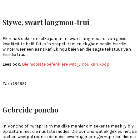
Stywe
,
swart
langmou-trui
Ek maak seker om elke jaar in ’n swart langmoutrui van goeie
kwaliteit te belê. Dit is ’n stapel-item en ek gaan beslis hierdie
winter weer een aanskaf. Ek hou baie van die sagte tekstuur van
hierdie trui.
Lees ook:
Die mooiste oefenklere wat jy nou kan koop
Zara (R499)
Gebreide
poncho
’n Poncho of “wrap” is ‘n maklike manier om seker te maak jy bly
op datum met die nuutste modes. Die poncho wat ek gekies het, se
snit en weefpatroon is deur die sewentiger jare geïnspireer. Hierdie