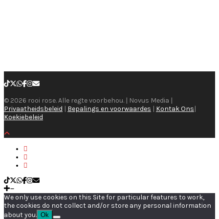
© 2026 rooi rose. Alle regte voorbehou. | Novus Media |
Privaatheidsbeleid
|
Bepalings en voorwaardes
|
Kontak Ons
|
Koekiebeleid
We only use cookies on this Site for particular features to work,
the cookies do not collect and/or store any personal information
about you.
Ok