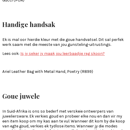
Gucci (POA)
Handige
handsak
Ek is mal oor hierdie kleur met die goue handvatsel. Dit sal perfek
werk saam met die meeste van jou gunsteling-uitrustings.
Lees ook:
Is jy seker jy maak jou leerbaadjie reg skoon?
Ariel Leather Bag with Metal Hand, Poetry (R899)
Goue
j
uwele
In Suid-Afrika is ons so bederf met verskeie ontwerpers van
juweliersware. Ek verkies goud en probeer elke nou en dan vir my
een item koop om my kas aan te vul. Wanneer dit kom by die koop
van egte goud, verkies ek tydlose items. Wanneer jy die modes