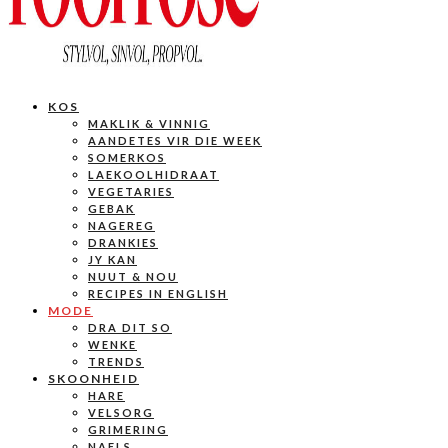
KOS
MAKLIK & VINNIG
AANDETES VIR DIE WEEK
SOMERKOS
LAEKOOLHIDRAAT
VEGETARIES
GEBAK
NAGEREG
DRANKIES
JY KAN
NUUT & NOU
RECIPES IN ENGLISH
MODE
DRA DIT SO
WENKE
TRENDS
SKOONHEID
HARE
VELSORG
GRIMERING
NAELS