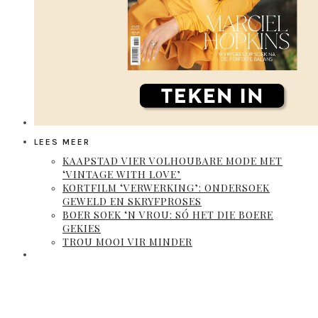
LEES MEER
KAAPSTAD VIER VOLHOUBARE MODE MET
‘VINTAGE WITH LOVE’
KORTFILM ‘VERWERKING’: ONDERSOEK
GEWELD EN SKRYFPROSES
BOER SOEK ‘N VROU: SÓ HET DIE BOERE
GEKIES
TROU MOOI VIR MINDER