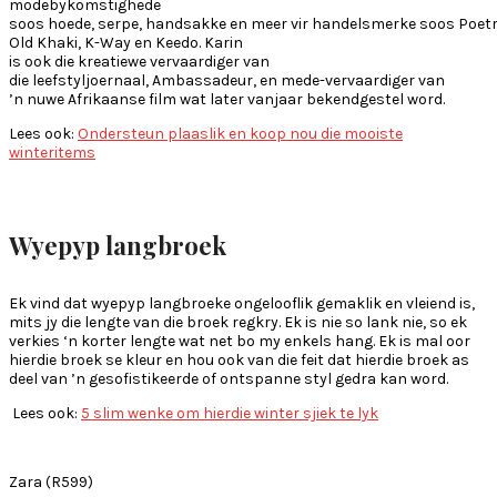
modebykomstighede
soos hoede, serpe, handsakke en meer vir handelsmerke soos Poetr
Old Khaki, K-Way en Keedo. Karin
is ook die kreatiewe vervaardiger van
die leefstyljoernaal, Ambassadeur, en mede-vervaardiger van
’n nuwe Afrikaanse film wat later vanjaar bekendgestel word.
Lees ook:
Ondersteun plaaslik en koop nou die mooiste
winteritems
Wyepyp
langbroek
Ek vind dat wyepyp langbroeke ongelooflik gemaklik en vleiend is,
mits jy die lengte van die broek regkry. Ek is nie so lank nie, so ek
verkies ‘n korter lengte wat net bo my enkels hang. Ek is mal oor
hierdie broek se kleur en hou ook van die feit dat hierdie broek as
deel van ’n gesofistikeerde of ontspanne styl gedra kan word.
Lees ook:
5 slim wenke om hierdie winter sjiek te lyk
Zara (R599)