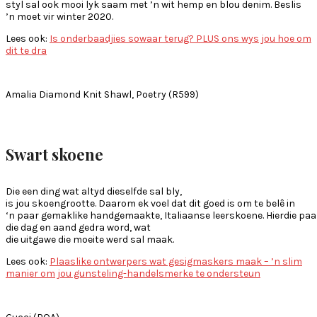
styl sal ook mooi lyk saam met ’n wit hemp en blou denim. Beslis
’n moet vir winter 2020.
Lees ook:
Is onderbaadjies sowaar terug? PLUS ons wys jou hoe om
dit te dra
Amalia Diamond Knit Shawl, Poetry (R599)
Swart skoene
Die een ding wat altyd dieselfde sal bly,
is jou skoengrootte. Daarom ek voel dat dit goed is om te belê in
‘n paar gemaklike handgemaakte, Italiaanse leerskoene. Hierdie paa
die dag en aand gedra word, wat
die uitgawe die moeite werd sal maak.
Lees ook:
Plaaslike ontwerpers wat gesigmaskers maak – ’n slim
manier om jou gunsteling-handelsmerke te ondersteun