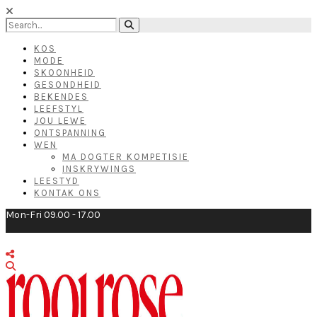
KOS
MODE
SKOONHEID
GESONDHEID
BEKENDES
LEEFSTYL
JOU LEWE
ONTSPANNING
WEN
MA DOGTER KOMPETISIE
INSKRYWINGS
LEESTYD
KONTAK ONS
Mon-Fri 09.00 - 17.00