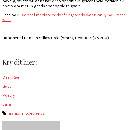
navolg, of iets wil aanskaf vir ‘n spesifieke geleentheid, verkies ek
soms om met ’n goedkoper opsie te gaan.
Lees ook:
Die heel mooiste verloofringtrends waarvan jy nou moet
weet
Hammered Band in Yellow Gold (5mm), Dear Rae (R5 700)
Kry dit hier:
Dear Rae
Gucci
Poetry
Zara
fashion
mode
trends