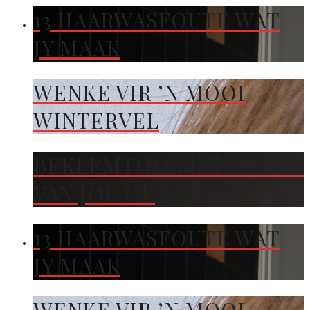
13 HAARWASFOUTE WAT
JY MAAK
WENKE VIR ’N MOOI
WINTERVEL
BEKLEMTOON DIE KLEUR
VAN JOU OË
13 HAARWASFOUTE WAT
JY MAAK