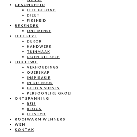
GESONDHEID
LEEF GESOND
DIEET
FIKSHEID
BEKENDES
ONS MENSE
LEEFSTYL
DEKOR
HANDWERK
TUINMAAK
DOEN DIT SELF
JOU LEWE
VERHOUDINGS
OUERSKAP
INSPIRASIE
IN DIE NUUS
GELD & SUKSES
PERSOONLIKE GROEI
ONTSPANNING
REIS
BLOGS
LEESTYD
ROOIWARM WENNERS
WEN
KONTAK