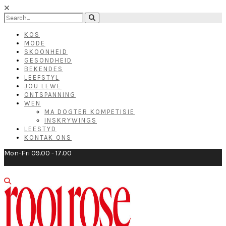
KOS
MODE
SKOONHEID
GESONDHEID
BEKENDES
LEEFSTYL
JOU LEWE
ONTSPANNING
WEN
MA DOGTER KOMPETISIE
INSKRYWINGS
LEESTYD
KONTAK ONS
Mon-Fri 09.00 - 17.00