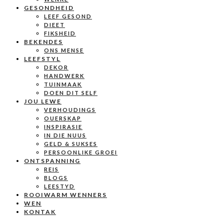
GESONDHEID
LEEF GESOND
DIEET
FIKSHEID
BEKENDES
ONS MENSE
LEEFSTYL
DEKOR
HANDWERK
TUINMAAK
DOEN DIT SELF
JOU LEWE
VERHOUDINGS
OUERSKAP
INSPIRASIE
IN DIE NUUS
GELD & SUKSES
PERSOONLIKE GROEI
ONTSPANNING
REIS
BLOGS
LEESTYD
ROOIWARM WENNERS
WEN
KONTAK