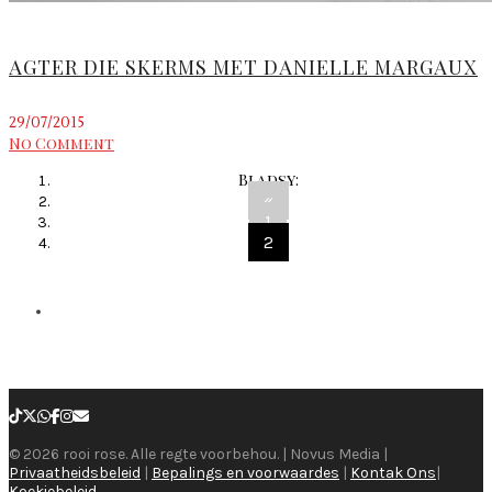
AGTER DIE SKERMS MET DANIELLE MARGAUX
29/07/2015
No Comment
Bladsy:
«
1
2
© 2026 rooi rose. Alle regte voorbehou. | Novus Media |
Privaatheidsbeleid
|
Bepalings en voorwaardes
|
Kontak Ons
|
Koekiebeleid