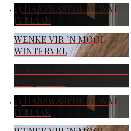
13 HAARWASFOUTE WAT
JY MAAK
WENKE VIR ’N MOOI
WINTERVEL
BEKLEMTOON DIE KLEUR
VAN JOU OË
13 HAARWASFOUTE WAT
JY MAAK