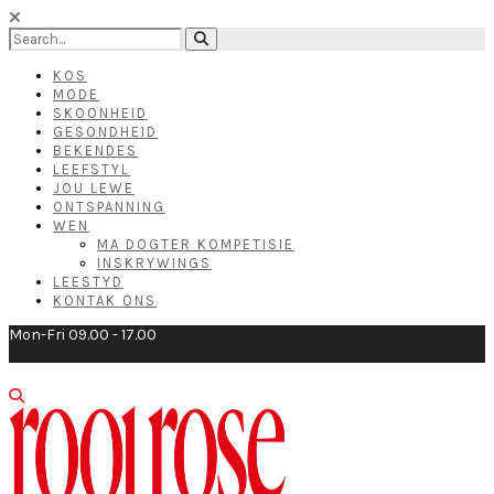
KOS
MODE
SKOONHEID
GESONDHEID
BEKENDES
LEEFSTYL
JOU LEWE
ONTSPANNING
WEN
MA DOGTER KOMPETISIE
INSKRYWINGS
LEESTYD
KONTAK ONS
Mon-Fri 09.00 - 17.00