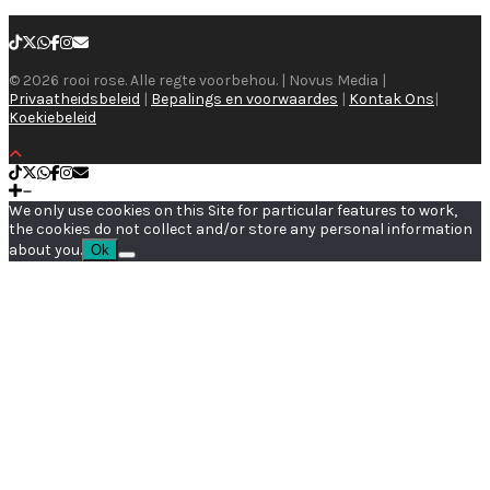
© 2026 rooi rose. Alle regte voorbehou. | Novus Media |
Privaatheidsbeleid
|
Bepalings en voorwaardes
|
Kontak Ons
|
Koekiebeleid
We only use cookies on this Site for particular features to work,
the cookies do not collect and/or store any personal information
about you.
Ok