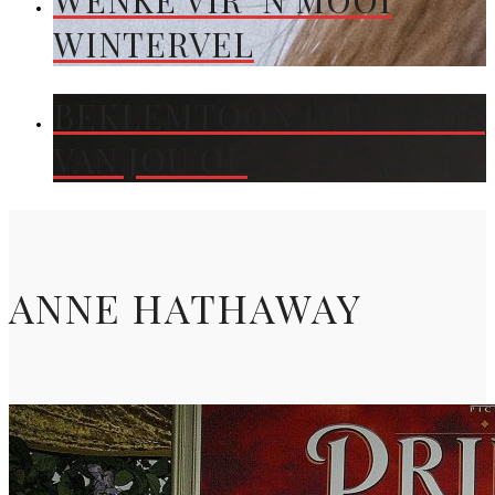
WENKE VIR ’N MOOI
WINTERVEL
BEKLEMTOON DIE KLEUR
VAN JOU OË
ANNE HATHAWAY