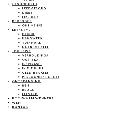
GESONDHEID
LEEF GESOND
DIEET
FIKSHEID
BEKENDES
ONS MENSE
LEEFSTYL
DEKOR
HANDWERK
TUINMAAK
DOEN DIT SELF
JOU LEWE
VERHOUDINGS
OUERSKAP
INSPIRASIE
IN DIE NUUS
GELD & SUKSES
PERSOONLIKE GROEI
ONTSPANNING
REIS
BLOGS
LEESTYD
ROOIWARM WENNERS
WEN
KONTAK