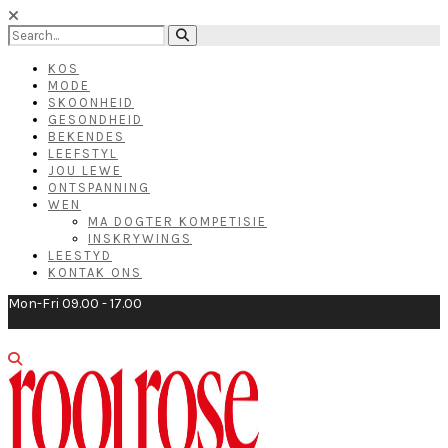
KOS
MODE
SKOONHEID
GESONDHEID
BEKENDES
LEEFSTYL
JOU LEWE
ONTSPANNING
WEN
MA DOGTER KOMPETISIE
INSKRYWINGS
LEESTYD
KONTAK ONS
Mon-Fri 09.00 - 17.00