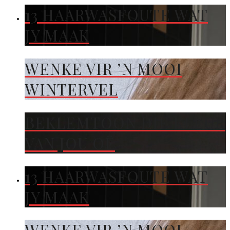
13 HAARWASFOUTE WAT
JY MAAK
WENKE VIR ’N MOOI
WINTERVEL
BEKLEMTOON DIE KLEUR
VAN JOU OË
13 HAARWASFOUTE WAT
JY MAAK