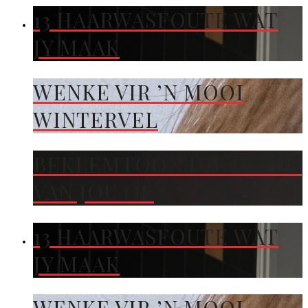
13 HAARWASFOUTE WAT
JY MAAK
WENKE VIR ’N MOOI
WINTERVEL
BEKLEMTOON DIE KLEUR
VAN JOU OË
13 HAARWASFOUTE WAT
JY MAAK