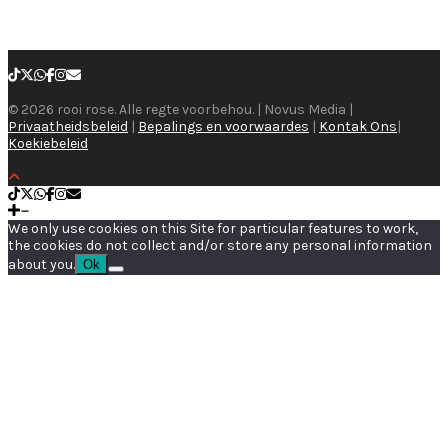
© 2026 rooi rose. Alle regte voorbehou. | Novus Media |
Privaatheidsbeleid
|
Bepalings en voorwaardes
|
Kontak Ons
|
Koekiebeleid
We only use cookies on this Site for particular features to work,
the cookies do not collect and/or store any personal information
about you.
Ok