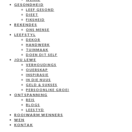
GESONDHEID
LEEF GESOND
DIEET
FIKSHEID
BEKENDES
ONS MENSE
LEEFSTYL
DEKOR
HANDWERK
TUINMAAK
DOEN DIT SELF
JOU LEWE
VERHOUDINGS
OUERSKAP
INSPIRASIE
IN DIE NUUS
GELD & SUKSES
PERSOONLIKE GROEI
ONTSPANNING
REIS
BLOGS
LEESTYD
ROOIWARM WENNERS
WEN
KONTAK