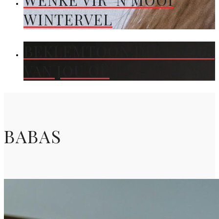
WENKE VIR ’N MOOI
WINTERVEL
BEKLEMTOON DIE KLEUR
VAN JOU OË
BABAS