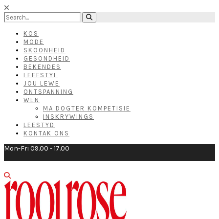
KOS
MODE
SKOONHEID
GESONDHEID
BEKENDES
LEEFSTYL
JOU LEWE
ONTSPANNING
WEN
MA DOGTER KOMPETISIE
INSKRYWINGS
LEESTYD
KONTAK ONS
Mon-Fri 09.00 - 17.00