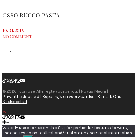
OSSO BUCCO PASTA
10/01/2016
No Comment
© 2026 rooi rose. Alle regte voorbehou. | Novus Media |
Privaatheidsbeleid
|
Bepalings en voorwaardes
|
Kontak Ons
|
Koekiebeleid
We only use cookies on this Site for particular features to work,
the cookies do not collect and/or store any personal information