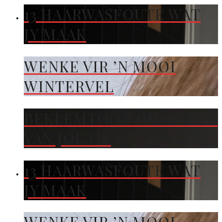
13 HAARWASFOUTE WAT
JY MAAK
WENKE VIR ’N MOOI
WINTERVEL
BEKLEMTOON DIE KLEUR
VAN JOU OË
13 HAARWASFOUTE WAT
JY MAAK