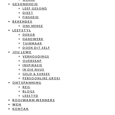
GESONDHEID
LEEF GESOND
DIEET
FIKSHEID
BEKENDES
ONS MENSE
LEEFSTYL
DEKOR
HANDWERK
TUINMAAK
DOEN DIT SELF
JOU LEWE
VERHOUDINGS
OUERSKAP
INSPIRASIE
IN DIE NUUS
GELD & SUKSES
PERSOONLIKE GROEI
ONTSPANNING
REIS
BLOGS
LEESTYD
ROOIWARM WENNERS
WEN
KONTAK