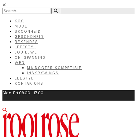
KOS
MODE
SKOONHEID
GESONDHEID
BEKENDES
LEEFSTYL
JOU LEWE
ONTSPANNING
WEN
MA DOGTER KOMPETISIE
INSKRYWINGS
LEESTYD
KONTAK ONS
Mon-Fri 09.00 - 17.00