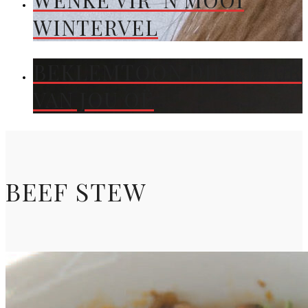
WENKE VIR ’N MOOI
WINTERVEL
BEKLEMTOON DIE KLEUR
VAN JOU OË
BEEF STEW