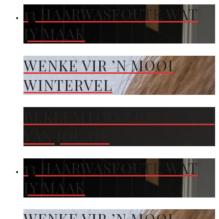
13 HAARWASFOUTE WAT
JY MAAK
WENKE VIR ’N MOOI
WINTERVEL
BEKLEMTOON DIE KLEUR
VAN JOU OË
13 HAARWASFOUTE WAT
JY MAAK