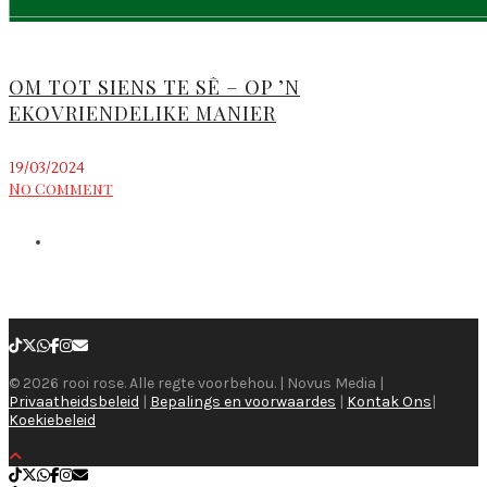
OM TOT SIENS TE SÊ – OP ’N
EKOVRIENDELIKE MANIER
19/03/2024
No Comment
© 2026 rooi rose. Alle regte voorbehou. | Novus Media |
Privaatheidsbeleid
|
Bepalings en voorwaardes
|
Kontak Ons
|
Koekiebeleid