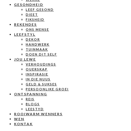
GESONDHEID
LEEF GESOND
DIEET
FIKSHEID
BEKENDES
ONS MENSE
LEEFSTYL
DEKOR
HANDWERK
TUINMAAK
DOEN DIT SELF
JOU LEWE
VERHOUDINGS
OUERSKAP
INSPIRASIE
IN DIE NUUS
GELD & SUKSES
PERSOONLIKE GROEI
ONTSPANNING
REIS
BLOGS
LEESTYD
ROOIWARM WENNERS
WEN
KONTAK