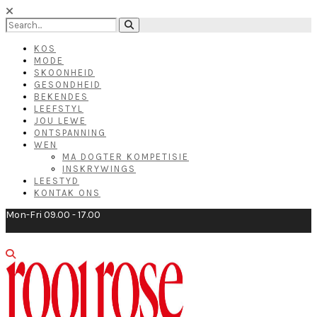
KOS
MODE
SKOONHEID
GESONDHEID
BEKENDES
LEEFSTYL
JOU LEWE
ONTSPANNING
WEN
MA DOGTER KOMPETISIE
INSKRYWINGS
LEESTYD
KONTAK ONS
Mon-Fri 09.00 - 17.00