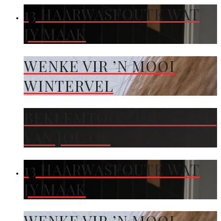
13 HAARWASFOUTE WAT
JY MAAK
WENKE VIR ’N MOOI
WINTERVEL
BEKLEMTOON DIE KLEUR
VAN JOU OË
13 HAARWASFOUTE WAT
JY MAAK