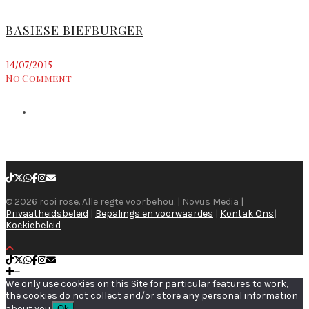
BASIESE BIEFBURGER
14/07/2015
No Comment
© 2026 rooi rose. Alle regte voorbehou. | Novus Media |
Privaatheidsbeleid
|
Bepalings en voorwaardes
|
Kontak Ons
|
Koekiebeleid
We only use cookies on this Site for particular features to work,
the cookies do not collect and/or store any personal information
about you.
Ok