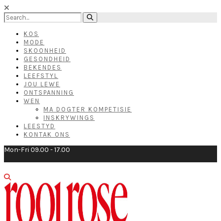
KOS
MODE
SKOONHEID
GESONDHEID
BEKENDES
LEEFSTYL
JOU LEWE
ONTSPANNING
WEN
MA DOGTER KOMPETISIE
INSKRYWINGS
LEESTYD
KONTAK ONS
Mon-Fri 09.00 - 17.00