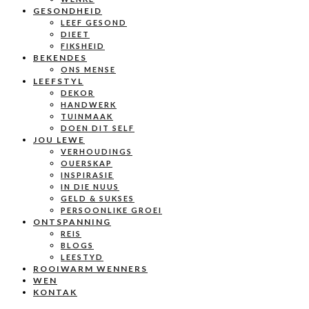
GESONDHEID
LEEF GESOND
DIEET
FIKSHEID
BEKENDES
ONS MENSE
LEEFSTYL
DEKOR
HANDWERK
TUINMAAK
DOEN DIT SELF
JOU LEWE
VERHOUDINGS
OUERSKAP
INSPIRASIE
IN DIE NUUS
GELD & SUKSES
PERSOONLIKE GROEI
ONTSPANNING
REIS
BLOGS
LEESTYD
ROOIWARM WENNERS
WEN
KONTAK