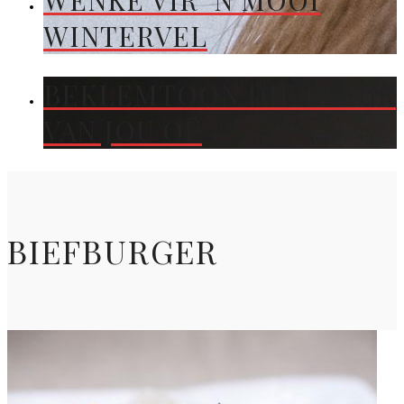
WENKE VIR ’N MOOI
WINTERVEL
BEKLEMTOON DIE KLEUR
VAN JOU OË
BIEFBURGER