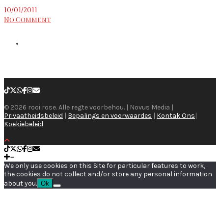
10/01/2011
No Comment
© 2026 rooi rose. Alle regte voorbehou. | Novus Media |
Privaatheidsbeleid
|
Bepalings en voorwaardes
|
Kontak Ons
|
Koekiebeleid
We only use cookies on this Site for particular features to work,
the cookies do not collect and/or store any personal information
about you.
Ok