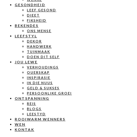
GESONDHEID
LEEF GESOND
DIEET
FIKSHEID
BEKENDES
ONS MENSE
LEEFSTYL
DEKOR
HANDWERK
TUINMAAK
DOEN DIT SELF
JOU LEWE
VERHOUDINGS
OUERSKAP
INSPIRASIE
IN DIE NUUS
GELD & SUKSES
PERSOONLIKE GROEI
ONTSPANNING
REIS
BLOGS
LEESTYD
ROOIWARM WENNERS
WEN
KONTAK