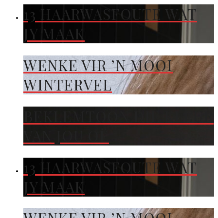
13 HAARWASFOUTE WAT
JY MAAK
WENKE VIR ’N MOOI
WINTERVEL
BEKLEMTOON DIE KLEUR
VAN JOU OË
13 HAARWASFOUTE WAT
JY MAAK