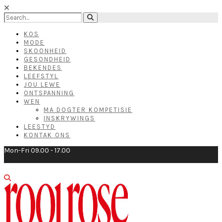
KOS
MODE
SKOONHEID
GESONDHEID
BEKENDES
LEEFSTYL
JOU LEWE
ONTSPANNING
WEN
MA DOGTER KOMPETISIE
INSKRYWINGS
LEESTYD
KONTAK ONS
Mon-Fri 09.00 - 17.00