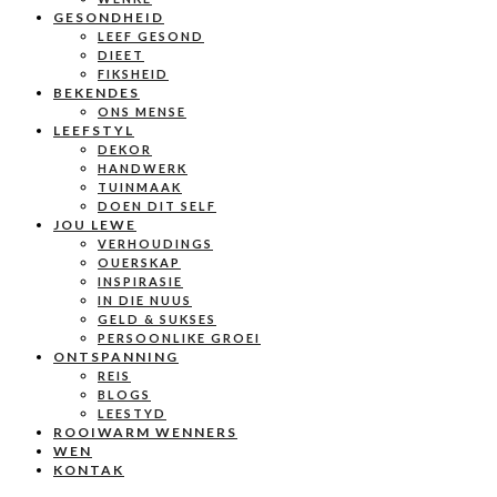
GESONDHEID
LEEF GESOND
DIEET
FIKSHEID
BEKENDES
ONS MENSE
LEEFSTYL
DEKOR
HANDWERK
TUINMAAK
DOEN DIT SELF
JOU LEWE
VERHOUDINGS
OUERSKAP
INSPIRASIE
IN DIE NUUS
GELD & SUKSES
PERSOONLIKE GROEI
ONTSPANNING
REIS
BLOGS
LEESTYD
ROOIWARM WENNERS
WEN
KONTAK