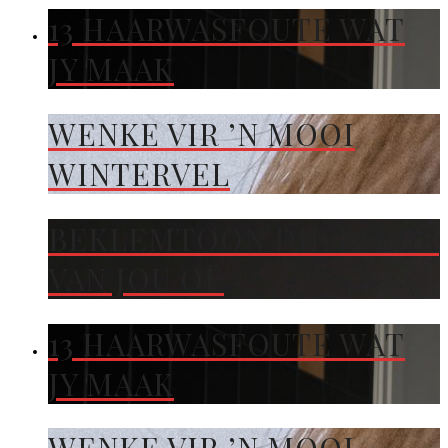
13 HAARWASFOUTE WAT
JY MAAK
WENKE VIR ’N MOOI
WINTERVEL
BEKLEMTOON DIE KLEUR
VAN JOU OË
13 HAARWASFOUTE WAT
JY MAAK