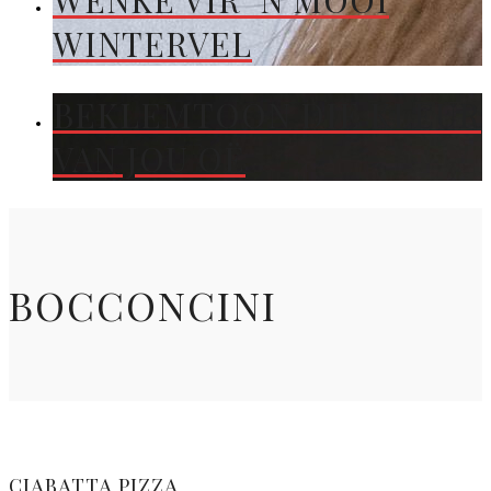
WENKE VIR ’N MOOI
WINTERVEL
BEKLEMTOON DIE KLEUR
VAN JOU OË
BOCCONCINI
CIABATTA PIZZA