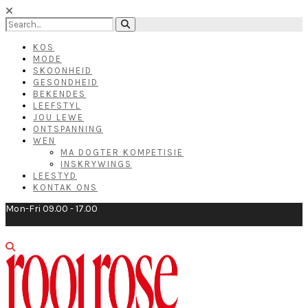
KOS
MODE
SKOONHEID
GESONDHEID
BEKENDES
LEEFSTYL
JOU LEWE
ONTSPANNING
WEN
MA DOGTER KOMPETISIE
INSKRYWINGS
LEESTYD
KONTAK ONS
Mon-Fri 09.00 - 17.00