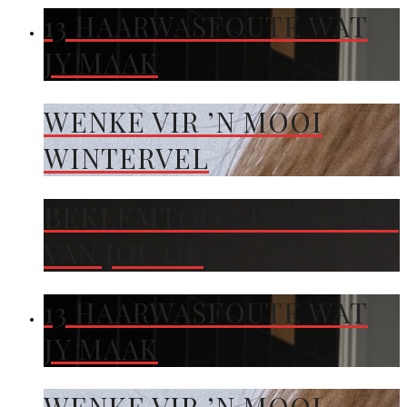
13 HAARWASFOUTE WAT
JY MAAK
WENKE VIR ’N MOOI
WINTERVEL
BEKLEMTOON DIE KLEUR
VAN JOU OË
13 HAARWASFOUTE WAT
JY MAAK