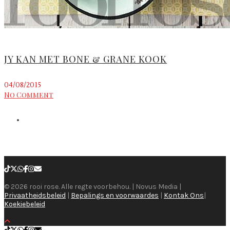
JY KAN MET BONE & GRANE KOOK
04/08/2015
No Comment
© 2026 rooi rose. Alle regte voorbehou. | Novus Media |
Privaatheidsbeleid
|
Bepalings en voorwaardes
|
Kontak Ons
|
Koekiebeleid