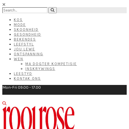
KOS
MODE
SKOONHEID
GESONDHEID
BEKENDES
LEEFSTYL
JOU LEWE
ONTSPANNING
WEN
MA DOGTER KOMPETISIE
INSKRYWINGS
LEESTYD
KONTAK ONS
Mon-Fri 09.00 - 17.00