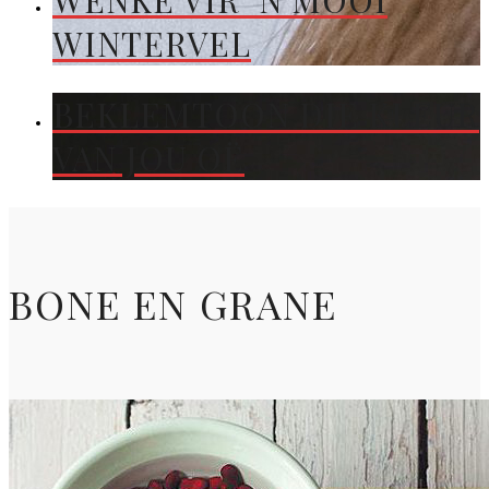
WENKE VIR ’N MOOI
WINTERVEL
BEKLEMTOON DIE KLEUR
VAN JOU OË
BONE EN GRANE