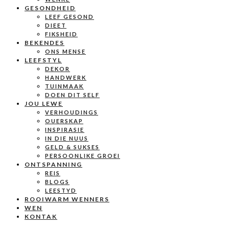
GESONDHEID
LEEF GESOND
DIEET
FIKSHEID
BEKENDES
ONS MENSE
LEEFSTYL
DEKOR
HANDWERK
TUINMAAK
DOEN DIT SELF
JOU LEWE
VERHOUDINGS
OUERSKAP
INSPIRASIE
IN DIE NUUS
GELD & SUKSES
PERSOONLIKE GROEI
ONTSPANNING
REIS
BLOGS
LEESTYD
ROOIWARM WENNERS
WEN
KONTAK