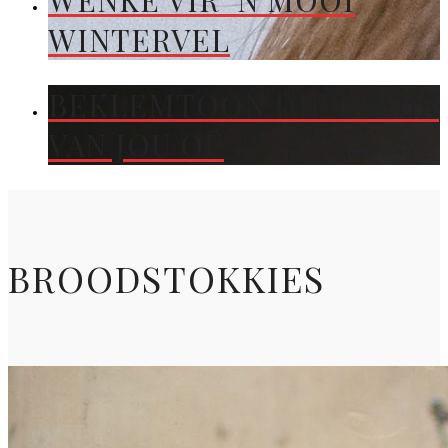
WENKE VIR ’N MOOI
WINTERVEL
BEKLEMTOON DIE KLEUR
VAN JOU OË
BROODSTOKKIES