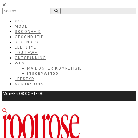
KOS
MODE
SKOONHEID
GESONDHEID
BEKENDES
LEEFSTYL
JOU LEWE
ONTSPANNING
WEN
MA DOGTER KOMPETISIE
INSKRYWINGS
LEESTYD
KONTAK ONS
Mon-Fri 09.00 - 17.00