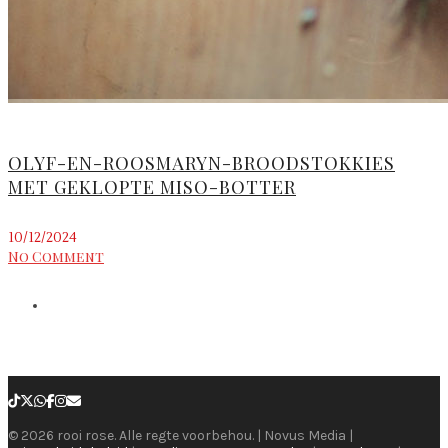
OLYF-EN-ROOSMARYN-BROODSTOKKIES
MET GEKLOPTE MISO-BOTTER
10/12/2024
No Comment
© 2026 rooi rose. Alle regte voorbehou. | Novus Media |