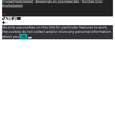
Privaatheidsbeleid
|
Bepalings en voorwaardes
|
Kontak Ons
|
Koekiebeleid
We only use cookies on this Site for particular features to work,
the cookies do not collect and/or store any personal information
about you.
Ok