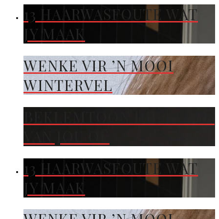
13 HAARWASFOUTE WAT
JY MAAK
WENKE VIR ’N MOOI
WINTERVEL
BEKLEMTOON DIE KLEUR
VAN JOU OË
13 HAARWASFOUTE WAT
JY MAAK