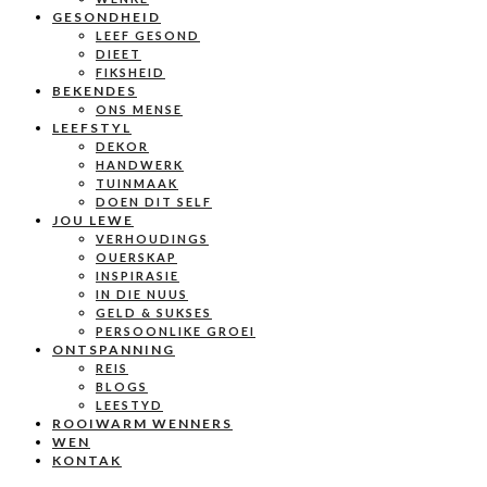
GESONDHEID
LEEF GESOND
DIEET
FIKSHEID
BEKENDES
ONS MENSE
LEEFSTYL
DEKOR
HANDWERK
TUINMAAK
DOEN DIT SELF
JOU LEWE
VERHOUDINGS
OUERSKAP
INSPIRASIE
IN DIE NUUS
GELD & SUKSES
PERSOONLIKE GROEI
ONTSPANNING
REIS
BLOGS
LEESTYD
ROOIWARM WENNERS
WEN
KONTAK