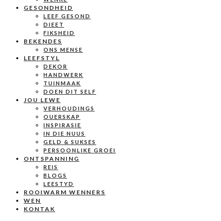
GESONDHEID
LEEF GESOND
DIEET
FIKSHEID
BEKENDES
ONS MENSE
LEEFSTYL
DEKOR
HANDWERK
TUINMAAK
DOEN DIT SELF
JOU LEWE
VERHOUDINGS
OUERSKAP
INSPIRASIE
IN DIE NUUS
GELD & SUKSES
PERSOONLIKE GROEI
ONTSPANNING
REIS
BLOGS
LEESTYD
ROOIWARM WENNERS
WEN
KONTAK