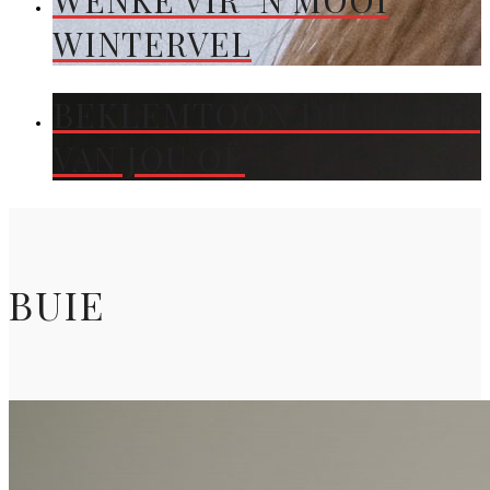
WENKE VIR ’N MOOI
WINTERVEL
BEKLEMTOON DIE KLEUR
VAN JOU OË
BUIE