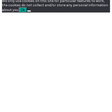
We only use cookies on this Site for particular features to work,
the cookies do not collect and/or store any personal information
about you.
Ok