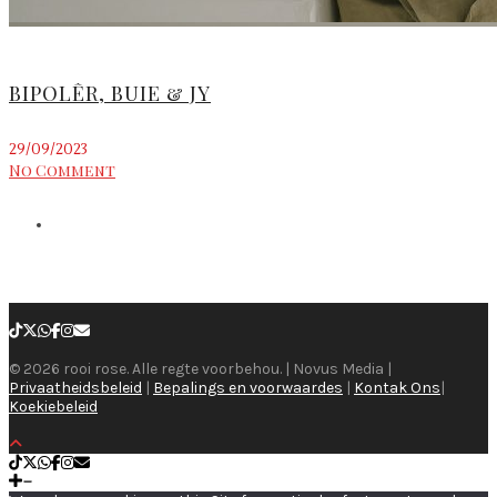
BIPOLÊR, BUIE & JY
29/09/2023
No Comment
© 2026 rooi rose. Alle regte voorbehou. | Novus Media |
Privaatheidsbeleid
|
Bepalings en voorwaardes
|
Kontak Ons
|
Koekiebeleid