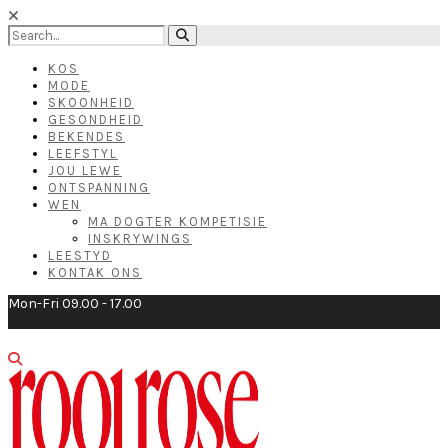
KOS
MODE
SKOONHEID
GESONDHEID
BEKENDES
LEEFSTYL
JOU LEWE
ONTSPANNING
WEN
MA DOGTER KOMPETISIE
INSKRYWINGS
LEESTYD
KONTAK ONS
Mon-Fri 09.00 - 17.00