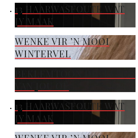
13 HAARWASFOUTE WAT
JY MAAK
WENKE VIR ’N MOOI
WINTERVEL
BEKLEMTOON DIE KLEUR
VAN JOU OË
13 HAARWASFOUTE WAT
JY MAAK