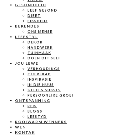
GESONDHEID
LEEF GESOND
DIEET
FIKSHEID
BEKENDES
ONS MENSE
LEEFSTYL
DEKOR
HANDWERK
TUINMAAK
DOEN DIT SELF
JOU LEWE
VERHOUDINGS
OUERSKAP
INSPIRASIE
IN DIE NUUS
GELD & SUKSES
PERSOONLIKE GROEI
ONTSPANNING
REIS
BLOGS
LEESTYD
ROOIWARM WENNERS
WEN
KONTAK