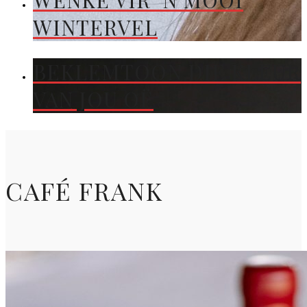
WENKE VIR ’N MOOI
WINTERVEL
BEKLEMTOON DIE KLEUR
VAN JOU OË
CAFÉ FRANK