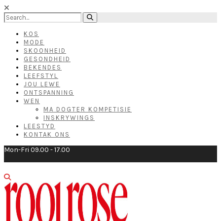
KOS
MODE
SKOONHEID
GESONDHEID
BEKENDES
LEEFSTYL
JOU LEWE
ONTSPANNING
WEN
MA DOGTER KOMPETISIE
INSKRYWINGS
LEESTYD
KONTAK ONS
Mon-Fri 09.00 - 17.00