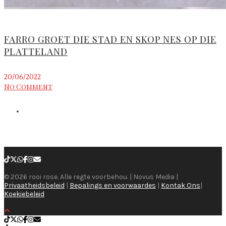
FARRO GROET DIE STAD EN SKOP NES OP DIE
PLATTELAND
20/06/2022
No Comment
© 2026 rooi rose. Alle regte voorbehou. | Novus Media |
Privaatheidsbeleid
|
Bepalings en voorwaardes
|
Kontak Ons
|
Koekiebeleid