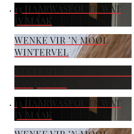
13 HAARWASFOUTE WAT
JY MAAK
WENKE VIR ’N MOOI
WINTERVEL
BEKLEMTOON DIE KLEUR
VAN JOU OË
13 HAARWASFOUTE WAT
JY MAAK