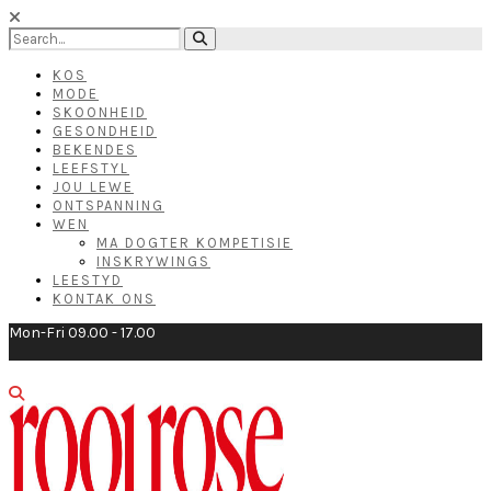
KOS
MODE
SKOONHEID
GESONDHEID
BEKENDES
LEEFSTYL
JOU LEWE
ONTSPANNING
WEN
MA DOGTER KOMPETISIE
INSKRYWINGS
LEESTYD
KONTAK ONS
Mon-Fri 09.00 - 17.00