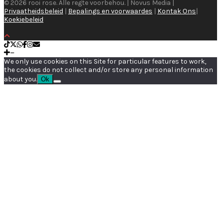
© 2026 rooi rose. Alle regte voorbehou. | Novus Media |
Privaatheidsbeleid
|
Bepalings en voorwaardes
|
Kontak Ons
|
Koekiebeleid
We only use cookies on this Site for particular features to work,
the cookies do not collect and/or store any personal information
about you.
Ok