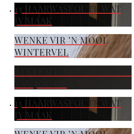
13 HAARWASFOUTE WAT
JY MAAK
WENKE VIR ’N MOOI
WINTERVEL
BEKLEMTOON DIE KLEUR
VAN JOU OË
13 HAARWASFOUTE WAT
JY MAAK