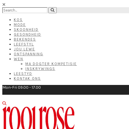
KOS
MODE
SKOONHEID
GESONDHEID
BEKENDES
LEEFSTYL
JOU LEWE
ONTSPANNING
WEN
MA DOGTER KOMPETISIE
INSKRYWINGS
LEESTYD
KONTAK ONS
Mon-Fri 09.00 - 17.00