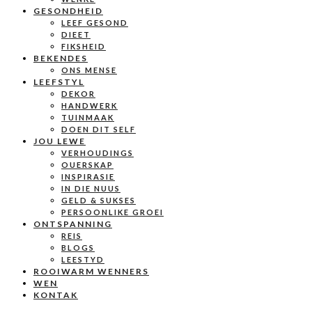
GESONDHEID
LEEF GESOND
DIEET
FIKSHEID
BEKENDES
ONS MENSE
LEEFSTYL
DEKOR
HANDWERK
TUINMAAK
DOEN DIT SELF
JOU LEWE
VERHOUDINGS
OUERSKAP
INSPIRASIE
IN DIE NUUS
GELD & SUKSES
PERSOONLIKE GROEI
ONTSPANNING
REIS
BLOGS
LEESTYD
ROOIWARM WENNERS
WEN
KONTAK