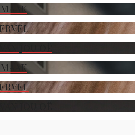
 MAAK
TERVEL
VAN JOU OË
 MAAK
TERVEL
VAN JOU OË