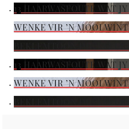
13 HAARWASFOUTE WAT JY
WENKE VIR ’N MOOI WIN
BEKLEMTOON DIE KLEUR 
13 HAARWASFOUTE WAT JY
WENKE VIR ’N MOOI WIN
BEKLEMTOON DIE KLEUR 